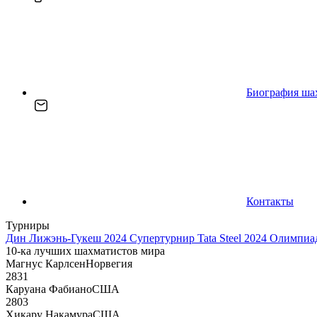
Биография ша
Контакты
Турниры
Дин Лижэнь-Гукеш 2024
Супертурнир Tata Steel 2024
Олимпиад
10-ка лучших шахматистов мира
Магнус Карлсен
Норвегия
2831
Каруана Фабиано
США
2803
Хикару Накамура
США