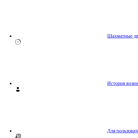
Шахматные д
История возн
Для пользоват