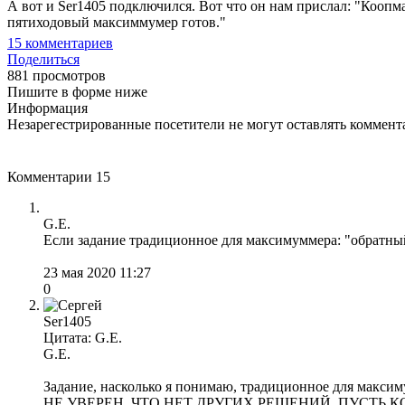
А вот и Ser1405 подключился. Вот что он нам прислал: "Коопм
пятиходовый максиммумер готов."
15
комментариев
Поделиться
881 просмотров
Пишите в форме ниже
Информация
Незарегестрированные посетители не могут оставлять коммента
Комментарии
15
G.E.
Если задание традиционное для максимуммера: "обратный м
23 мая 2020 11:27
0
Ser1405
Цитата: G.E.
G.E.
Задание, насколько я понимаю, традиционное для максим
НЕ УВЕРЕН, ЧТО НЕТ ДРУГИХ РЕШЕНИЙ, ПУСТЬ КОЛЛЕГИ ОЦ