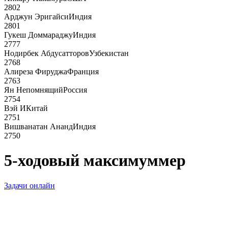
2802
Арджун Эригайси
Индия
2801
Гукеш Доммараджу
Индия
2777
Нодирбек Абдусатторов
Узбекистан
2768
Алиреза Фируджа
Франция
2763
Ян Непомнящий
Россия
2754
Вэй И
Китай
2751
Вишванатан Ананд
Индия
2750
5-ходовый максимуммер
Задачи онлайн