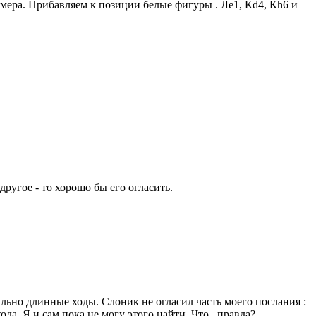
ммера. Прибавляем к позиции белые фигуры . Ле1, Кd4, Кh6 и
другое - то хорошо бы его огласить.
льно длинные ходы. Слоник не огласил часть моего послания :
Я и сам пока не могу этого найти. Что , правда?