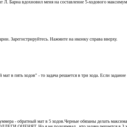
ат Л. Барна вдохновил меня на составление 5-ходового максиму
рии. Зарегистрируйтесь. Нажмите на иконку справа вверху.
ат в пять ходов" - то задача решается в три хода. Если задание 
уммера - обратный мат в 5 ходов.Черные обязаны делать максима
ЕНЯТ. Но я не подозревал , что задача решается в 3 хода. 