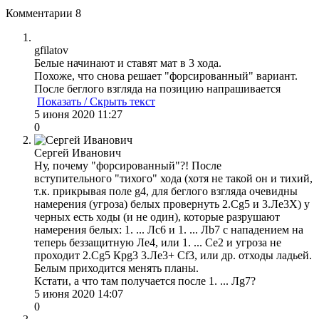
Комментарии
8
gfilatov
Белые начинают и ставят мат в 3 хода.
Похоже, что снова решает "форсированный" вариант.
После беглого взгляда на позицию напрашивается
Показать / Скрыть текст
5 июня 2020 11:27
0
Сергей Иванович
Ну, почему "форсированный"?! После
вступительного "тихого" хода (хотя не такой он и тихий,
т.к. прикрывая поле g4, для беглого взгляда очевидны
намерения (угроза) белых провернуть 2.Сg5 и 3.Ле3Х) у
черных есть ходы (и не один), которые разрушают
намерения белых: 1. ... Лс6 и 1. ... Лb7 с нападением на
теперь беззащитную Ле4, или 1. ... Се2 и угроза не
проходит 2.Сg5 Крg3 3.Ле3+ Сf3, или др. отходы ладьей.
Белым приходится менять планы.
Кстати, а что там получается после 1. ... Лg7?
5 июня 2020 14:07
0