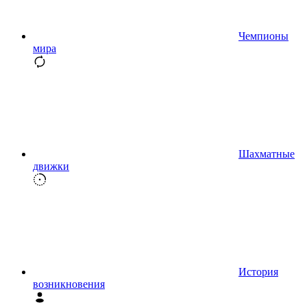
Чемпионы
мира
Шахматные
движки
История
возникновения