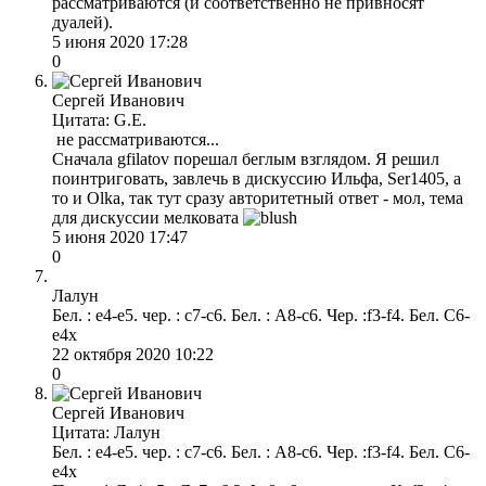
рассматриваются (и соответственно не привносят
дуалей).
5 июня 2020 17:28
0
Сергей Иванович
Цитата: G.E.
не рассматриваются...
Сначала gfilatov порешал беглым взглядом. Я решил
поинтриговать, завлечь в дискуссию Ильфа, Ser1405, а
то и Olkа, так тут сразу авторитетный ответ - мол, тема
для дискуссии мелковата
5 июня 2020 17:47
0
Лалун
Бел. : е4-е5. чер. : с7-с6. Бел. : А8-с6. Чер. :f3-f4. Бел. С6-
е4х
22 октября 2020 10:22
0
Сергей Иванович
Цитата: Лалун
Бел. : е4-е5. чер. : с7-с6. Бел. : А8-с6. Чер. :f3-f4. Бел. С6-
е4х