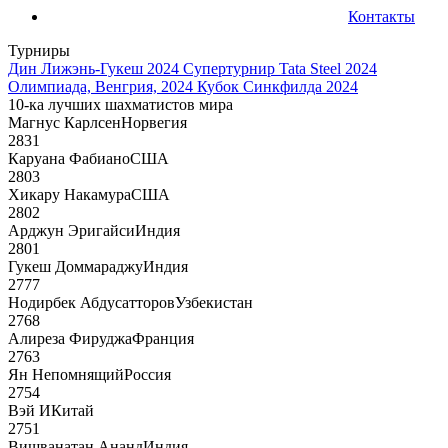
Контакты
Турниры
Дин Лижэнь-Гукеш 2024
Супертурнир Tata Steel 2024
Олимпиада, Венгрия, 2024
Кубок Синкфилда 2024
10-ка лучших шахматистов мира
Магнус Карлсен
Норвегия
2831
Каруана Фабиано
США
2803
Хикару Накамура
США
2802
Арджун Эригайси
Индия
2801
Гукеш Доммараджу
Индия
2777
Нодирбек Абдусатторов
Узбекистан
2768
Алиреза Фируджа
Франция
2763
Ян Непомнящий
Россия
2754
Вэй И
Китай
2751
Вишванатан Ананд
Индия