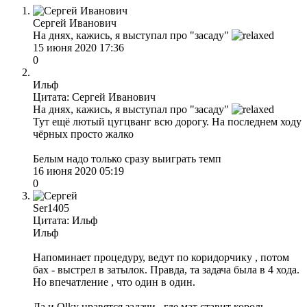
Сергей Иванович
На днях, кажись, я выступал про "засаду"
15 июня 2020 17:36
0
Ильф
Цитата: Сергей Иванович
На днях, кажись, я выступал про "засаду"
Тут ещё лютый цугцванг всю дорогу. На последнем ходу
чёрных просто жалко
Белым надо только сразу выиграть темп
16 июня 2020 05:19
0
Ser1405
Цитата: Ильф
Ильф
Напоминает процедуру, ведут по коридорчику , потом
бах - выстрел в затылок. Правда, та задача была в 4 хода.
Но впечатление , что один в один.
Да и Olkу нравятся задачи , где мат ставит король.