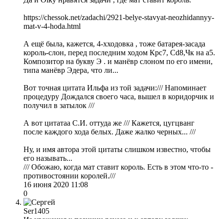
https://chessok.net/zadachi/2921-belye-stavyat-neozhidannyy-
mat-v-4-hoda.html
А ещё была, кажется, 4-хходовка , тоже батарея-засада
король-слон, перед последним ходом Крс7, Сd8,Чк на а5.
Композитор на букву Э . и манёвр слоном по его имени,
типа манёвр Эдера, что ли...
Вот точная цитата Ильфа из той задачи:/// Напоминает
процедуру Дождался своего часа, вышел в коридорчик и
получил в затылок ///
А вот цитатаа С.И. оттуда же /// Кажется, цугцванг
после каждого хода белых. Даже жалко черных... ///
Ну, и имя автора этой цитаты слишком известно, чтобы
его называть...
/// Обожаю, когда мат ставит король. Есть в этом что-то -
противостоянии королей.///
16 июня 2020 11:08
0
Ser1405