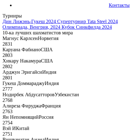
Контакты
Турниры
Дин Лижэнь-Гукеш 2024
Супертурнир Tata Steel 2024
Олимпиада, Венгрия, 2024
Кубок Синкфилда 2024
10-ка лучших шахматистов мира
Магнус Карлсен
Норвегия
2831
Каруана Фабиано
США
2803
Хикару Накамура
США
2802
Арджун Эригайси
Индия
2801
Гукеш Доммараджу
Индия
2777
Нодирбек Абдусатторов
Узбекистан
2768
Алиреза Фируджа
Франция
2763
Ян Непомнящий
Россия
2754
Вэй И
Китай
2751
Вишванатан Ананд
Индия