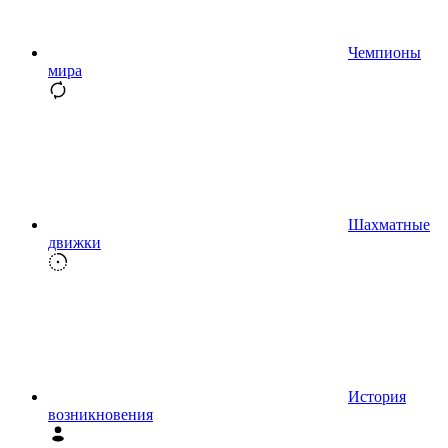
Чемпионы
мира
Шахматные
движки
История
возникновения