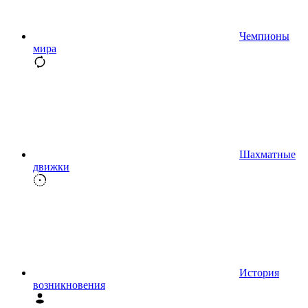
Чемпионы
мира
Шахматные
движки
История
возникновения