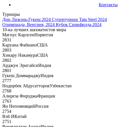
Контакты
Турниры
Дин Лижэнь-Гукеш 2024
Супертурнир Tata Steel 2024
Олимпиада, Венгрия, 2024
Кубок Синкфилда 2024
10-ка лучших шахматистов мира
Магнус Карлсен
Норвегия
2831
Каруана Фабиано
США
2803
Хикару Накамура
США
2802
Арджун Эригайси
Индия
2801
Гукеш Доммараджу
Индия
2777
Нодирбек Абдусатторов
Узбекистан
2768
Алиреза Фируджа
Франция
2763
Ян Непомнящий
Россия
2754
Вэй И
Китай
2751
Вишванатан Ананд
Индия