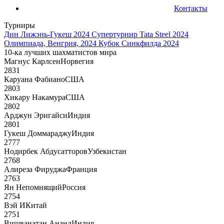
Контакты
Турниры
Дин Лижэнь-Гукеш 2024
Супертурнир Tata Steel 2024
Олимпиада, Венгрия, 2024
Кубок Синкфилда 2024
10-ка лучших шахматистов мира
Магнус Карлсен
Норвегия
2831
Каруана Фабиано
США
2803
Хикару Накамура
США
2802
Арджун Эригайси
Индия
2801
Гукеш Доммараджу
Индия
2777
Нодирбек Абдусатторов
Узбекистан
2768
Алиреза Фируджа
Франция
2763
Ян Непомнящий
Россия
2754
Вэй И
Китай
2751
Вишванатан Ананд
Индия