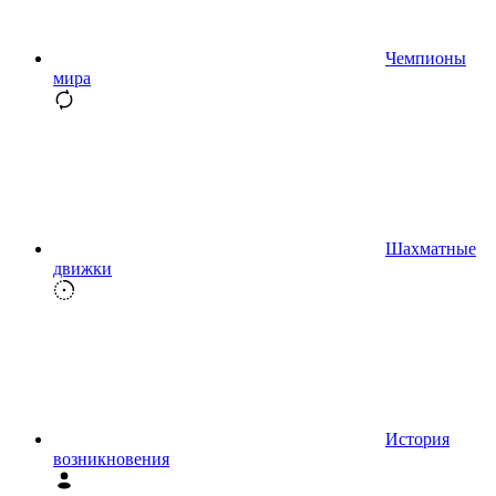
Чемпионы
мира
Шахматные
движки
История
возникновения