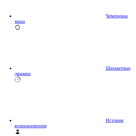
Чемпионы
мира
Шахматные
движки
История
возникновения