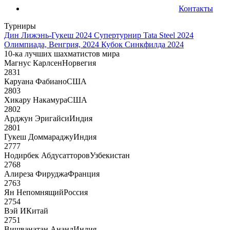
Контакты
Турниры
Дин Лижэнь-Гукеш 2024
Супертурнир Tata Steel 2024
Олимпиада, Венгрия, 2024
Кубок Синкфилда 2024
10-ка лучших шахматистов мира
Магнус Карлсен
Норвегия
2831
Каруана Фабиано
США
2803
Хикару Накамура
США
2802
Арджун Эригайси
Индия
2801
Гукеш Доммараджу
Индия
2777
Нодирбек Абдусатторов
Узбекистан
2768
Алиреза Фируджа
Франция
2763
Ян Непомнящий
Россия
2754
Вэй И
Китай
2751
Вишванатан Ананд
Индия