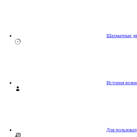
Шахматные д
История возн
Для пользоват