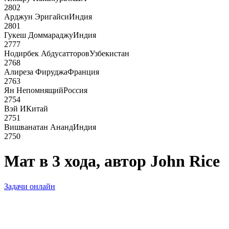
2802
Арджун Эригайси
Индия
2801
Гукеш Доммараджу
Индия
2777
Нодирбек Абдусатторов
Узбекистан
2768
Алиреза Фируджа
Франция
2763
Ян Непомнящий
Россия
2754
Вэй И
Китай
2751
Вишванатан Ананд
Индия
2750
Мат в 3 хода, автор John Rice
Задачи онлайн