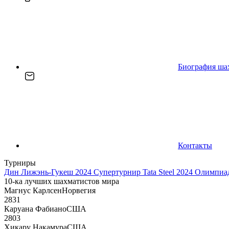
Биография ша
Контакты
Турниры
Дин Лижэнь-Гукеш 2024
Супертурнир Tata Steel 2024
Олимпиад
10-ка лучших шахматистов мира
Магнус Карлсен
Норвегия
2831
Каруана Фабиано
США
2803
Хикару Накамура
США