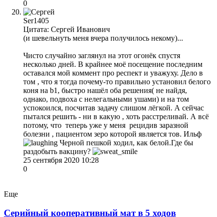
0
Ser1405
Цитата: Сергей Иванович
(и шевельнуть меня вчера получилось некому)...
Чисто случайно заглянул на этот огонёк спустя
несколько дней. В крайнее моё посещение последним
оставался мой коммент про респект и уважуху. Дело в
том , что я тогда почему-то правильно установил белого
коня на b1, быстро нашёл оба решения( не найдя,
однако, подвоха с нелегальными ушами) и на том
успокоился, посчитав задачу слишом лёгкой. А сейчас
пытался решить - ни в какую , хоть расстреливай. А всё
потому, что теперь уже у меня рецидив заразной
болезни , пациентом зеро которой является тов. Ильф
Черной пешкой ходил, как белой.Где бы
раздобыть вакцину?
25 сентября 2020 10:28
0
Еще
Серийный кооперативный мат в 5 ходов