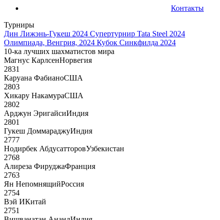
Контакты
Турниры
Дин Лижэнь-Гукеш 2024
Супертурнир Tata Steel 2024
Олимпиада, Венгрия, 2024
Кубок Синкфилда 2024
10-ка лучших шахматистов мира
Магнус Карлсен
Норвегия
2831
Каруана Фабиано
США
2803
Хикару Накамура
США
2802
Арджун Эригайси
Индия
2801
Гукеш Доммараджу
Индия
2777
Нодирбек Абдусатторов
Узбекистан
2768
Алиреза Фируджа
Франция
2763
Ян Непомнящий
Россия
2754
Вэй И
Китай
2751
Вишванатан Ананд
Индия