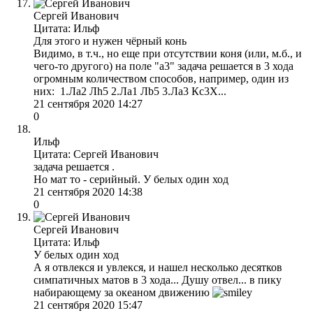
Сергей Иванович
Цитата: Ильф
Для этого и нужен чёрный конь
Видимо, в т.ч., но еще при отсутствии коня (или, м.б., и
чего-то другого) на поле "а3" задача решается в 3 хода
огромным количеством способов, например, один из
них: 1.Лa2 Лh5 2.Лa1 Лb5 3.Лa3 Кc3Х...
21 сентября 2020 14:27
0
Ильф
Цитата: Сергей Иванович
задача решается .
Но мат то - серийный. У белых один ход
21 сентября 2020 14:38
0
Сергей Иванович
Цитата: Ильф
У белых один ход
А я отвлекся и увлекся, и нашел несколько десятков
симпатичных матов в 3 хода... Душу отвел... в пику
набирающему за океаном движению
21 сентября 2020 15:47