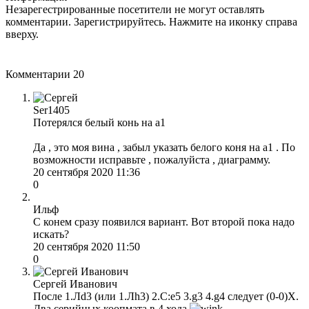
Незарегестрированные посетители не могут оставлять
комментарии. Зарегистрируйтесь. Нажмите на иконку справа
вверху.
Комментарии
20
Ser1405
Потерялся белый конь на а1
Да , это моя вина , забыл указать белого коня на а1 . По
возможности исправьте , пожалуйста , диаграмму.
20 сентября 2020 11:36
0
Ильф
С конем сразу появился вариант. Вот второй пока надо
искать?
20 сентября 2020 11:50
0
Сергей Иванович
После 1.Лd3 (или 1.Лh3) 2.С:е5 3.g3 4.g4 следует (0-0)X.
Два серийных коопмата в 4 хода