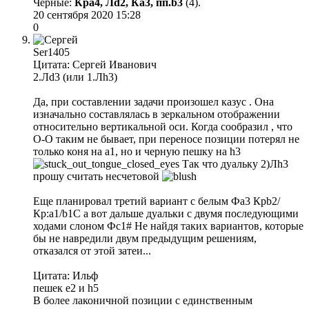
Черные:
Кра4, Лd2, Ка3, пп.b3
(4).
20 сентября 2020 15:28
0
Ser1405
Цитата: Сергей Иванович
2.Лd3 (или 1.Лh3)
Да, при составлении задачи произошел казус . Она
изначально составлялась в зеркальном отображении
относительно вертикальной оси. Когда сообразил , что
О-О таким не бывает, при переносе позиции потерял не
только коня на а1, но и черную пешку на h3
Так что дуальку 2)Лh3
прошу считать несчетовой
Еще планировал третий вариант с белым Фа3 Крb2/
Кр:а1/b1C а вот дальше дуальки с двумя последующими
ходами слоном Фс1# Не найдя таких вариантов, которые
бы не навредили двум предыдущим решениям,
отказался от этой затеи...
Цитата: Ильф
пешек е2 и h5
В более лаконичной позиции с единственным