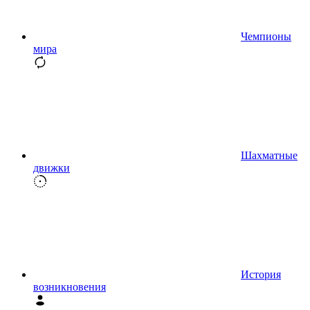
Чемпионы
мира
Шахматные
движки
История
возникновения