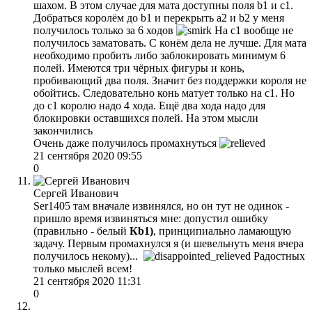
шахом. В этом случае для мата доступны поля b1 и с1.
Добраться королём до b1 и перекрыть а2 и b2 у меня
получилось только за 6 ходов
На с1 вообще не
получилось заматовать. С конём дела не лучше. Для мата
необходимо пробить либо заблокировать минимум 6
полей. Имеются три чёрных фигуры и конь,
пробивающий два поля. Значит без поддержки короля не
обойтись. Следовательно конь матует только на с1. Но
до с1 королю надо 4 хода. Ещё два хода надо для
блокировки оставшихся полей. На этом мысли
закончились
Очень даже получилось промахнуться
21 сентября 2020 09:55
0
Сергей Иванович
Ser1405 там вначале извинялся, но он тут не одинок -
пришло время извиняться мне: допустил ошибку
(правильно - белый
Кb1)
, принципиально ламающую
задачу. Первым промахнулся я (и шевельнуть меня вчера
получилось некому)...
Радостных
только мыслей всем!
21 сентября 2020 11:31
0