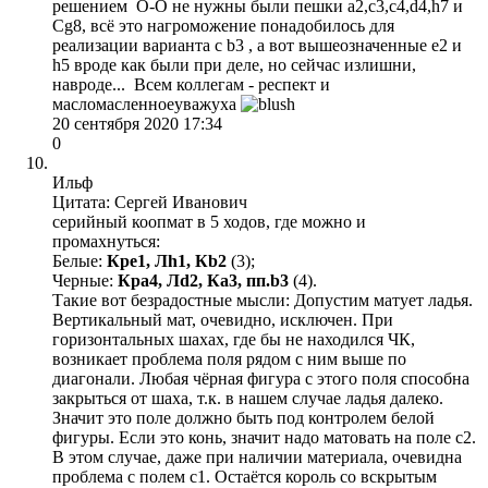
решением О-О не нужны были пешки а2,с3,с4,d4,h7 и
Сg8, всё это нагроможение понадобилось для
реализации варианта с b3 , а вот вышеозначенные е2 и
h5 вроде как были при деле, но сейчас излишни,
навроде... Всем коллегам - респект и
масломасленноеуважуха
20 сентября 2020 17:34
0
Ильф
Цитата: Сергей Иванович
серийный коопмат в 5 ходов, где можно и
промахнуться:
Белые:
Кре1, Лh1, Кb2
(3);
Черные:
Кра4, Лd2, Ка3, пп.b3
(4).
Такие вот безрадостные мысли: Допустим матует ладья.
Вертикальный мат, очевидно, исключен. При
горизонтальных шахах, где бы не находился ЧК,
возникает проблема поля рядом с ним выше по
диагонали. Любая чёрная фигура с этого поля способна
закрыться от шаха, т.к. в нашем случае ладья далеко.
Значит это поле должно быть под контролем белой
фигуры. Если это конь, значит надо матовать на поле с2.
В этом случае, даже при наличии материала, очевидна
проблема с полем с1. Остаётся король со вскрытым