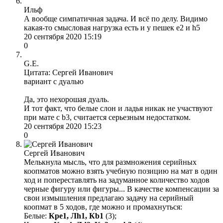
Ильф
А вообще симпатичная задача. И всё по делу. Видимо
какая-то смысловая нагрузка есть и у пешек е2 и h5
20 сентября 2020 15:19
0
G.E.
Цитата: Сергей Иванович
вариант с дуалью
Да, это нехорошая дуаль.
И тот факт, что белые слон и ладья никак не участвуют
при мате с b3, считается серьезным недостатком.
20 сентября 2020 15:23
0
Сергей Иванович
Мелькнула мысль, что для размножения серийных
коопматов можно взять учебную позицию на мат в один
ход и попереставлять на задуманное количество ходов
черные фигуру или фигуры... В качестве компенсации за
свои измышления предлагаю задачу на серийный
коопмат в 5 ходов, где можно и промахнуться:
Белые:
Кре1, Лh1, Кb1
(3);