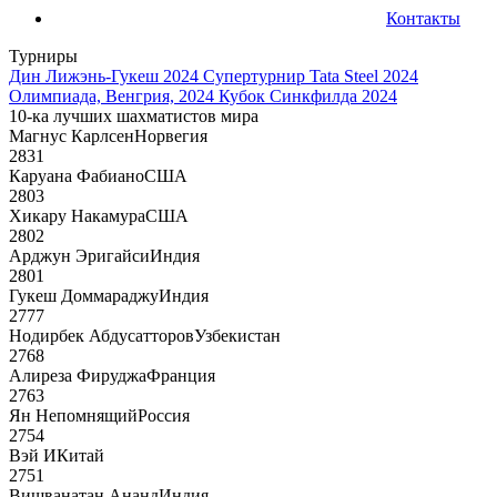
Контакты
Турниры
Дин Лижэнь-Гукеш 2024
Супертурнир Tata Steel 2024
Олимпиада, Венгрия, 2024
Кубок Синкфилда 2024
10-ка лучших шахматистов мира
Магнус Карлсен
Норвегия
2831
Каруана Фабиано
США
2803
Хикару Накамура
США
2802
Арджун Эригайси
Индия
2801
Гукеш Доммараджу
Индия
2777
Нодирбек Абдусатторов
Узбекистан
2768
Алиреза Фируджа
Франция
2763
Ян Непомнящий
Россия
2754
Вэй И
Китай
2751
Вишванатан Ананд
Индия