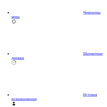
Чемпионы
мира
Шахматные
движки
История
возникновения