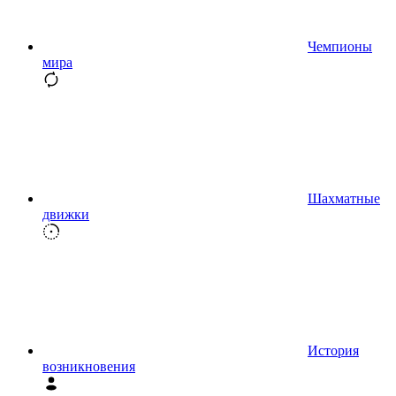
Чемпионы
мира
Шахматные
движки
История
возникновения