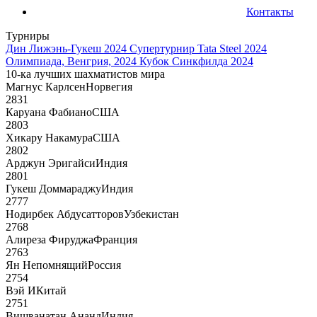
Контакты
Турниры
Дин Лижэнь-Гукеш 2024
Супертурнир Tata Steel 2024
Олимпиада, Венгрия, 2024
Кубок Синкфилда 2024
10-ка лучших шахматистов мира
Магнус Карлсен
Норвегия
2831
Каруана Фабиано
США
2803
Хикару Накамура
США
2802
Арджун Эригайси
Индия
2801
Гукеш Доммараджу
Индия
2777
Нодирбек Абдусатторов
Узбекистан
2768
Алиреза Фируджа
Франция
2763
Ян Непомнящий
Россия
2754
Вэй И
Китай
2751
Вишванатан Ананд
Индия