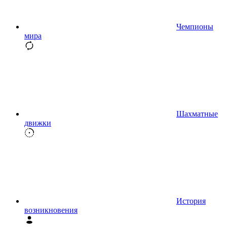
Чемпионы
мира
Шахматные
движки
История
возникновения