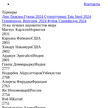
Контакты
Турниры
Дин Лижэнь-Гукеш 2024
Супертурнир Tata Steel 2024
Олимпиада, Венгрия, 2024
Кубок Синкфилда 2024
10-ка лучших шахматистов мира
Магнус Карлсен
Норвегия
2831
Каруана Фабиано
США
2803
Хикару Накамура
США
2802
Арджун Эригайси
Индия
2801
Гукеш Доммараджу
Индия
2777
Нодирбек Абдусатторов
Узбекистан
2768
Алиреза Фируджа
Франция
2763
Ян Непомнящий
Россия
2754
Вэй И
Китай
2751
Вишванатан Ананд
Индия