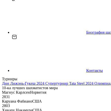
Биография ша
Контакты
Турниры
Дин Лижэнь-Гукеш 2024
Супертурнир Tata Steel 2024
Олимпиад
10-ка лучших шахматистов мира
Магнус Карлсен
Норвегия
2831
Каруана Фабиано
США
2803
Хикару Накамура
США