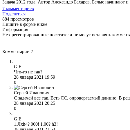
Задача 2012 года. Автор Александр Бахарев. Белые начинают и с
7
комментариев
Поделиться
884 просмотров
Пишите в форме ниже
Информация
Незарегестрированные посетители не могут оставлять коммента
Комментарии
7
G.E.
Что-то не так?
28 января 2021 19:59
0
Сергей Иванович
С задачей все так. Есть ЛС, опровергаемый длинно. В реше
28 января 2021 20:25
0
G.E.
1.Лxh4? 000! 1.00? h3!
28 января 2021 21:53