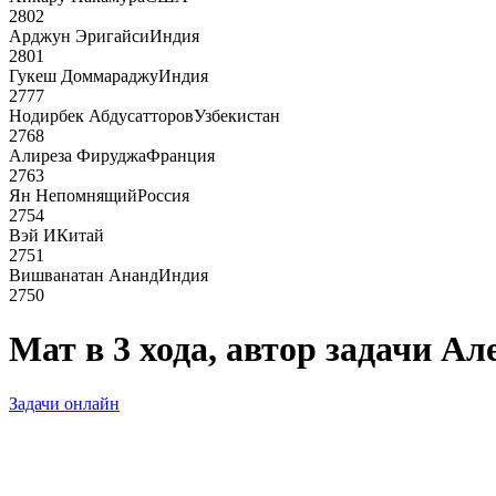
2802
Арджун Эригайси
Индия
2801
Гукеш Доммараджу
Индия
2777
Нодирбек Абдусатторов
Узбекистан
2768
Алиреза Фируджа
Франция
2763
Ян Непомнящий
Россия
2754
Вэй И
Китай
2751
Вишванатан Ананд
Индия
2750
Мат в 3 хода, автор задачи А
Задачи онлайн