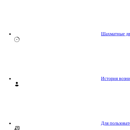
Шахматные д
История возн
Для пользоват