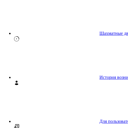
Шахматные д
История возн
Для пользоват