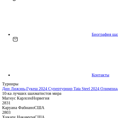
Биография ша
Контакты
Турниры
Дин Лижэнь-Гукеш 2024
Супертурнир Tata Steel 2024
Олимпиад
10-ка лучших шахматистов мира
Магнус Карлсен
Норвегия
2831
Каруана Фабиано
США
2803
Хикару Накамура
США