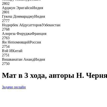
2802
Арджун Эригайси
Индия
2801
Гукеш Доммараджу
Индия
2777
Нодирбек Абдусатторов
Узбекистан
2768
Алиреза Фируджа
Франция
2763
Ян Непомнящий
Россия
2754
Вэй И
Китай
2751
Вишванатан Ананд
Индия
2750
Мат в 3 хода, авторы Н. Черн
Задачи онлайн