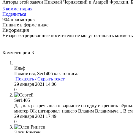
Авторы этой задачи Николай Чернявский и Андрей Фролкин. Бе
3
комментария
Поделиться
904 просмотров
Пишите в форме ниже
Информация
Незарегестрированные посетители не могут оставлять коммента
Комментарии
3
Ильф
Помнится, Ser1405 как то писал
Показать / Скрыть текст
29 января 2021 14:06
0
Ser1405
Да , как раз речь шла о варианте на одну из реплик чёр
мистер Olk цитировал нашего Владим Владимыча... В см
29 января 2021 17:49
0
Элси Ринген