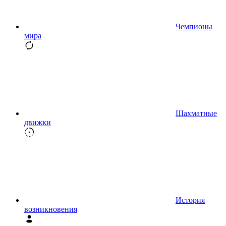
Чемпионы
мира
Шахматные
движки
История
возникновения