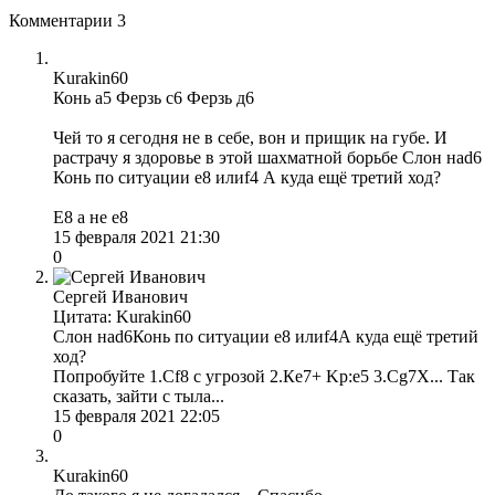
Комментарии
3
Kurakin60
Конь а5 Ферзь с6 Ферзь д6
Чей то я сегодня не в себе, вон и прищик на губе. И
растрачу я здоровье в этой шахматной борьбе Слон наd6
Конь по ситуации е8 илиf4 А куда ещё третий ход?
Е8 а не е8
15 февраля 2021 21:30
0
Сергей Иванович
Цитата: Kurakin60
Слон наd6Конь по ситуации е8 илиf4А куда ещё третий
ход?
Попробуйте 1.Сf8 с угрозой 2.Кe7+ Kр:e5 3.Сg7Х... Так
сказать, зайти с тыла...
15 февраля 2021 22:05
0
Kurakin60