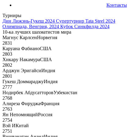
Контакты
Турниры
Дин Лижэнь-Гукеш 2024
Супертурнир Tata Steel 2024
Олимпиада, Венгрия, 2024
Кубок Синкфилда 2024
10-ка лучших шахматистов мира
Магнус Карлсен
Норвегия
2831
Каруана Фабиано
США
2803
Хикару Накамура
США
2802
Арджун Эригайси
Индия
2801
Гукеш Доммараджу
Индия
2777
Нодирбек Абдусатторов
Узбекистан
2768
Алиреза Фируджа
Франция
2763
Ян Непомнящий
Россия
2754
Вэй И
Китай
2751
Вишванатан Ананд
Индия