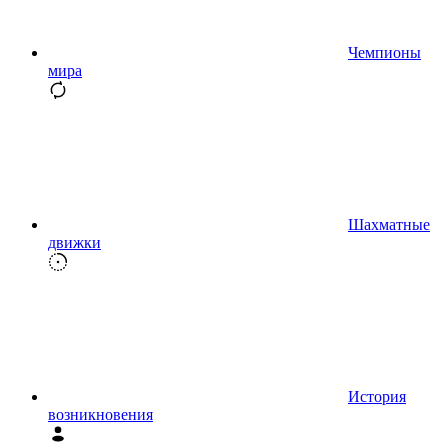
Чемпионы
мира
Шахматные
движки
История
возникновения