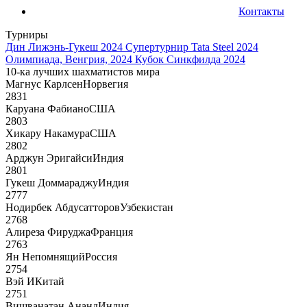
Контакты
Турниры
Дин Лижэнь-Гукеш 2024
Супертурнир Tata Steel 2024
Олимпиада, Венгрия, 2024
Кубок Синкфилда 2024
10-ка лучших шахматистов мира
Магнус Карлсен
Норвегия
2831
Каруана Фабиано
США
2803
Хикару Накамура
США
2802
Арджун Эригайси
Индия
2801
Гукеш Доммараджу
Индия
2777
Нодирбек Абдусатторов
Узбекистан
2768
Алиреза Фируджа
Франция
2763
Ян Непомнящий
Россия
2754
Вэй И
Китай
2751
Вишванатан Ананд
Индия