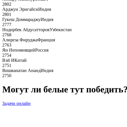
2802
Арджун Эригайси
Индия
2801
Гукеш Доммараджу
Индия
2777
Нодирбек Абдусатторов
Узбекистан
2768
Алиреза Фируджа
Франция
2763
Ян Непомнящий
Россия
2754
Вэй И
Китай
2751
Вишванатан Ананд
Индия
2750
Могут ли белые тут победить?
Задачи онлайн