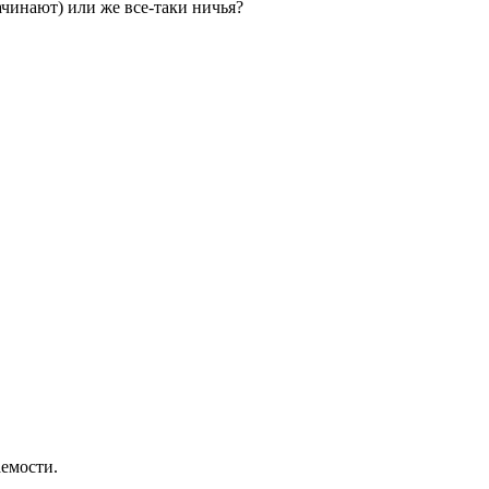
начинают) или же все-таки ничья?
аемости.