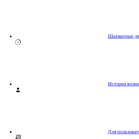
Шахматные д
История возн
Для пользоват