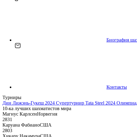
Биография ша
Контакты
Турниры
Дин Лижэнь-Гукеш 2024
Супертурнир Tata Steel 2024
Олимпиад
10-ка лучших шахматистов мира
Магнус Карлсен
Норвегия
2831
Каруана Фабиано
США
2803
Хикару Накамура
США