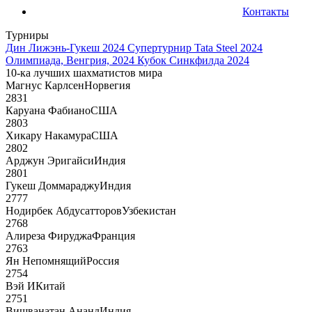
Контакты
Турниры
Дин Лижэнь-Гукеш 2024
Супертурнир Tata Steel 2024
Олимпиада, Венгрия, 2024
Кубок Синкфилда 2024
10-ка лучших шахматистов мира
Магнус Карлсен
Норвегия
2831
Каруана Фабиано
США
2803
Хикару Накамура
США
2802
Арджун Эригайси
Индия
2801
Гукеш Доммараджу
Индия
2777
Нодирбек Абдусатторов
Узбекистан
2768
Алиреза Фируджа
Франция
2763
Ян Непомнящий
Россия
2754
Вэй И
Китай
2751
Вишванатан Ананд
Индия