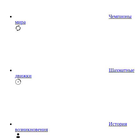
Чемпионы
мира
Шахматные
движки
История
возникновения