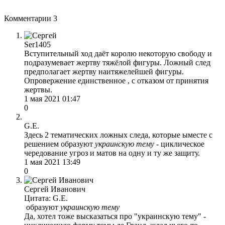
Комментарии
3
Ser1405
Вступительный ход даёт королю некоторую свободу и
подразумевает жертву тяжёлой фигуры. Ложный след
предполагает жертву наитяжелейшей фигуры.
Опровержение единственное , с отказом от принятия
жертвы.
1 мая 2021 01:47
0
G.E.
Здесь 2 тематических ложных следа, которые ыместе с
решением образуют
у
краинскую тему
- циклическое
чередование угроз и матов на одну и ту же защиту.
1 мая 2021 13:49
0
Сергей Иванович
Цитата: G.E.
образуют
у
краинскую тему
Да, хотел тоже высказаться про "украинскую тему" -