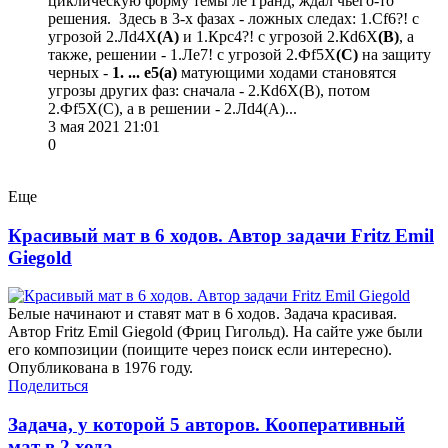
циклическую форму темы ле Гранд, ждал чьего-то
решения. Здесь в 3-х фазах - ложных следах: 1.Сf6?! с
угрозой 2.Лd4Х
(А)
и 1.Крc4?! с угрозой 2.Кd6Х
(В)
, а
также, решении - 1.Лe7! с угрозой 2.Фf5Х
(С)
на защиту
черных -
1. ... e5(а)
матующими ходами становятся
угрозы других фаз: сначала - 2.Кd6Х(В), потом
2.Фf5Х(С), а в решении - 2.Лd4(А)...
3 мая 2021 21:01
0
Еще
Красивый мат в 6 ходов. Автор задачи Fritz Emil
Giegold
Белые начинают и ставят мат в 6 ходов. Задача красивая.
Автор Fritz Emil Giegold (Фриц Гигольд). На сайте уже были
его композиции (поищите через поиск если интересно).
Опубликована в 1976 году.
Поделиться
Задача, у которой 5 авторов. Кооперативный
мат в 2 хода