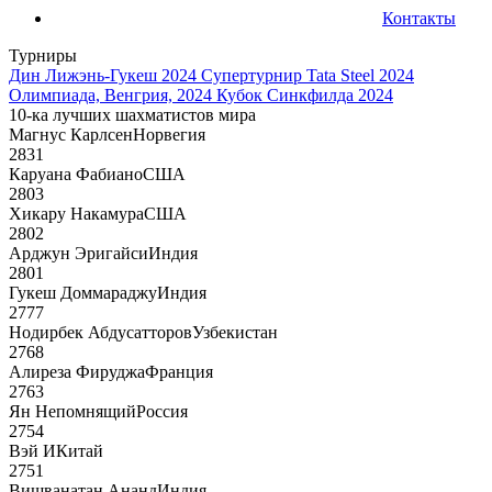
Контакты
Турниры
Дин Лижэнь-Гукеш 2024
Супертурнир Tata Steel 2024
Олимпиада, Венгрия, 2024
Кубок Синкфилда 2024
10-ка лучших шахматистов мира
Магнус Карлсен
Норвегия
2831
Каруана Фабиано
США
2803
Хикару Накамура
США
2802
Арджун Эригайси
Индия
2801
Гукеш Доммараджу
Индия
2777
Нодирбек Абдусатторов
Узбекистан
2768
Алиреза Фируджа
Франция
2763
Ян Непомнящий
Россия
2754
Вэй И
Китай
2751
Вишванатан Ананд
Индия