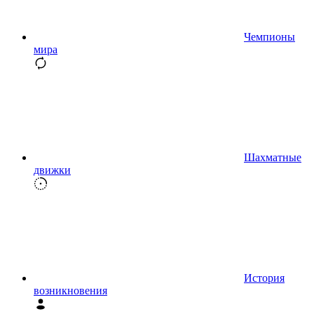
Чемпионы
мира
Шахматные
движки
История
возникновения