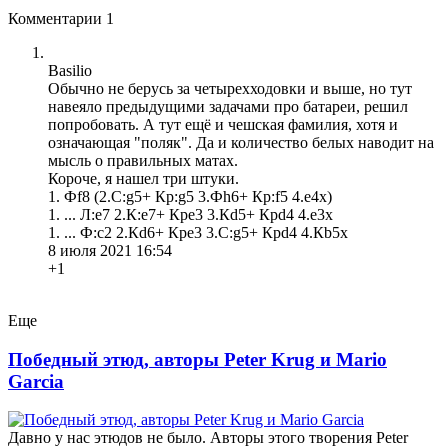
Комментарии
1
Basilio
Обычно не берусь за четырехходовки и выше, но тут
навеяло предыдущими задачами про батареи, решил
попробовать. А тут ещё и чешская фамилия, хотя и
означающая "поляк". Да и количество белых наводит на
мысль о правильных матах.
Короче, я нашел три штуки.
1. Фf8 (2.C:g5+ Кр:g5 3.Фh6+ Кр:f5 4.е4х)
1. ... Л:е7 2.К:е7+ Кре3 3.Кd5+ Крd4 4.e3x
1. ... Ф:с2 2.Кd6+ Кре3 3.C:g5+ Крd4 4.Кb5x
8 июля 2021 16:54
+1
Еще
Победный этюд, авторы Peter Krug и Mario
Garcia
Давно у нас этюдов не было. Авторы этого творения Peter