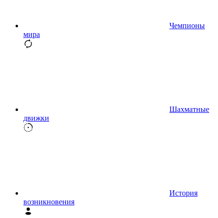
Чемпионы
мира
Шахматные
движки
История
возникновения