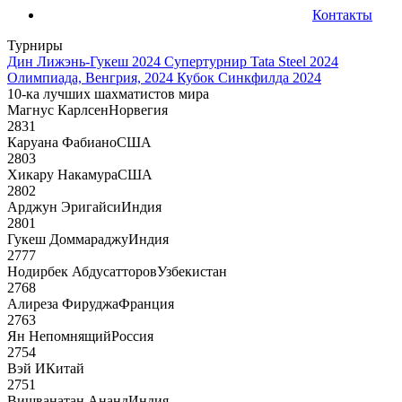
Контакты
Турниры
Дин Лижэнь-Гукеш 2024
Супертурнир Tata Steel 2024
Олимпиада, Венгрия, 2024
Кубок Синкфилда 2024
10-ка лучших шахматистов мира
Магнус Карлсен
Норвегия
2831
Каруана Фабиано
США
2803
Хикару Накамура
США
2802
Арджун Эригайси
Индия
2801
Гукеш Доммараджу
Индия
2777
Нодирбек Абдусатторов
Узбекистан
2768
Алиреза Фируджа
Франция
2763
Ян Непомнящий
Россия
2754
Вэй И
Китай
2751
Вишванатан Ананд
Индия