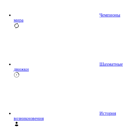
Чемпионы
мира
Шахматные
движки
История
возникновения