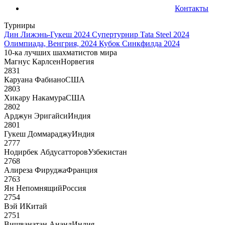
Контакты
Турниры
Дин Лижэнь-Гукеш 2024
Супертурнир Tata Steel 2024
Олимпиада, Венгрия, 2024
Кубок Синкфилда 2024
10-ка лучших шахматистов мира
Магнус Карлсен
Норвегия
2831
Каруана Фабиано
США
2803
Хикару Накамура
США
2802
Арджун Эригайси
Индия
2801
Гукеш Доммараджу
Индия
2777
Нодирбек Абдусатторов
Узбекистан
2768
Алиреза Фируджа
Франция
2763
Ян Непомнящий
Россия
2754
Вэй И
Китай
2751
Вишванатан Ананд
Индия