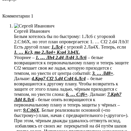
Комментарии
1
Сергей Иванович
Белым хотелось бы по быстрому: 1.Лc6 с угорозой
2.С:b6Х, но этот план опровергается: 1. … Сf2 2.d4 Л:b3!
Есть другой план:
1.Лc4
с угрозой 2.Ла4Х. Теперь, если
1. … Кc3, то 2.Лa4+ К:а4 3.b4Х.
Упорнее –
1. … Лh4 2.d4 Л:d4 3.Лc6
– белые
возвращаются к первоначальному плану и теперь защите
Сf2 мешает своя же ладья, которую приходится с
темпом, но увести от центра событий:
3. … Лd8+
.
Дальше:
4.Крg7 Сf2 5.d4 С:d4 6.Лc4
– белые
возвращаются к другому плану. Чтобы возвратить к
защите от этого плана ладью, чёрным приходится с
темпом, но увести слона:
6. … С:f6+
. Дальше:
7.Kрh7
Лd4 8.Лc6
- белые опять возвращаются к
первоначальному плану и теперь защиты у чёрных –
нет:
9.С:b6Х
. Белые реализовали основной («по
быстрому») план, начав с предварительного («другого»).
При этом, чёрным дважды удавалось оттянуть исход,
избавляясь от своих же перекрытий на d4 путём шахов