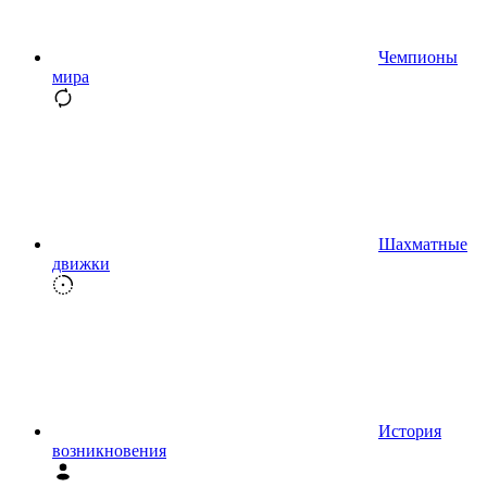
Чемпионы
мира
Шахматные
движки
История
возникновения