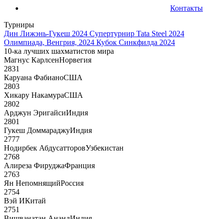
Контакты
Турниры
Дин Лижэнь-Гукеш 2024
Супертурнир Tata Steel 2024
Олимпиада, Венгрия, 2024
Кубок Синкфилда 2024
10-ка лучших шахматистов мира
Магнус Карлсен
Норвегия
2831
Каруана Фабиано
США
2803
Хикару Накамура
США
2802
Арджун Эригайси
Индия
2801
Гукеш Доммараджу
Индия
2777
Нодирбек Абдусатторов
Узбекистан
2768
Алиреза Фируджа
Франция
2763
Ян Непомнящий
Россия
2754
Вэй И
Китай
2751
Вишванатан Ананд
Индия