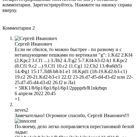
комментарии. Зарегистрируйтесь. Нажмите на иконку справа
вверху.
Комментарии
2
Сергей Иванович
Если не сбился, то можно быстрее - по разному и с
нетанцующими пешками по вертикали "g": 1.Kd2 2.Kf4
(2.Kpc2 3.Cf1 ...) 3.Лh2 4.Л:g2 5-7.Kf4-h3-f2-h1 8.Kpc2
(8.Cf1 9.c2 ...) 9.Cf1 10.c2 11.Cg1 12.Ch2 13.Фa6(b5)
14.Фg1 15-17.Лd8-b8-b1-e1 18.Kpd1 (18-19.Kd2-b3-c1)
19.c2 20-21.Kd2-b3-c1 22.f2 23-26.d7-d5-d4-d3-d2 или 22-
25.d7-d5-d4-d3-d2 26.f2 и Лa1
= 5RK1/8/6p1/6p1/6p1/6p1/2pppprb/R1nkrbqn
6 апреля 2022 20:45
+1
neves2
Замечательно! Огромное спасибо, Сергей Иванович!!!
По-моему, дело легко поправляется перестановкой белой
ладьи: