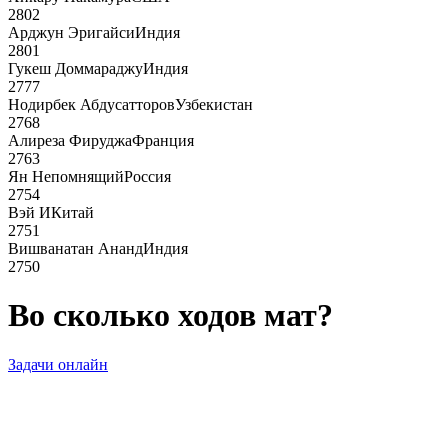
2802
Арджун Эригайси
Индия
2801
Гукеш Доммараджу
Индия
2777
Нодирбек Абдусатторов
Узбекистан
2768
Алиреза Фируджа
Франция
2763
Ян Непомнящий
Россия
2754
Вэй И
Китай
2751
Вишванатан Ананд
Индия
2750
Во сколько ходов мат?
Задачи онлайн