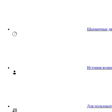
Шахматные д
История возн
Для пользоват