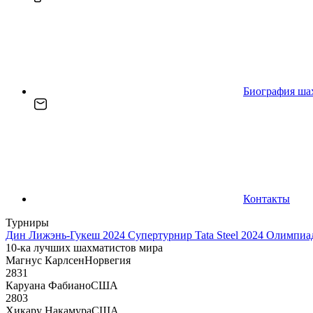
Биография ша
Контакты
Турниры
Дин Лижэнь-Гукеш 2024
Супертурнир Tata Steel 2024
Олимпиад
10-ка лучших шахматистов мира
Магнус Карлсен
Норвегия
2831
Каруана Фабиано
США
2803
Хикару Накамура
США