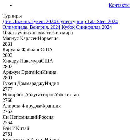
Контакты
Турниры
Дин Лижэнь-Гукеш 2024
Супертурнир Tata Steel 2024
Олимпиада, Венгрия, 2024
Кубок Синкфилда 2024
10-ка лучших шахматистов мира
Магнус Карлсен
Норвегия
2831
Каруана Фабиано
США
2803
Хикару Накамура
США
2802
Арджун Эригайси
Индия
2801
Гукеш Доммараджу
Индия
2777
Нодирбек Абдусатторов
Узбекистан
2768
Алиреза Фируджа
Франция
2763
Ян Непомнящий
Россия
2754
Вэй И
Китай
2751
Вишванатан Ананд
Индия