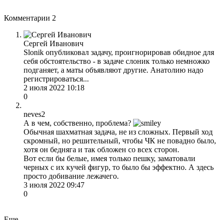
Комментарии
2
Сергей Иванович
Slonik опубликовал задачу, проигнорировав обидное для
себя обстоятельство - в задаче слоник только немножко
подганяет, а маты объявляют другие. Анатолию надо
регистрироваться...
2 июля 2022 10:18
0
neves2
А в чем, собственно, проблема?
Обычная шахматная задача, не из сложных. Первый ход
скромный, но решительный, чтобы ЧК не повадно было,
хотя он бедняга и так обложен со всех сторон.
Вот если бы белые, имея только пешку, заматовали
черных с их кучей фигур, то было бы эффектно. А здесь
просто добивание лежачего.
3 июля 2022 09:47
0
Еще