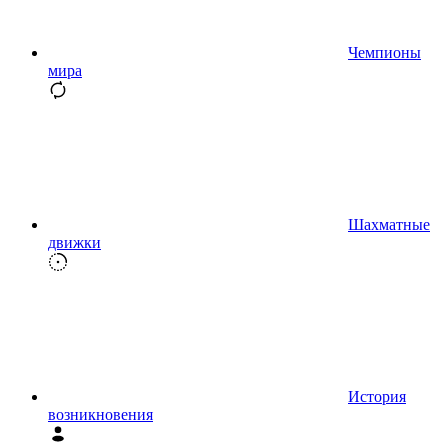
Чемпионы
мира
Шахматные
движки
История
возникновения