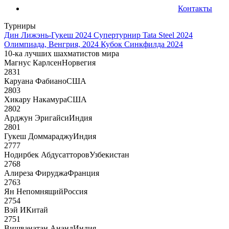
Контакты
Турниры
Дин Лижэнь-Гукеш 2024
Супертурнир Tata Steel 2024
Олимпиада, Венгрия, 2024
Кубок Синкфилда 2024
10-ка лучших шахматистов мира
Магнус Карлсен
Норвегия
2831
Каруана Фабиано
США
2803
Хикару Накамура
США
2802
Арджун Эригайси
Индия
2801
Гукеш Доммараджу
Индия
2777
Нодирбек Абдусатторов
Узбекистан
2768
Алиреза Фируджа
Франция
2763
Ян Непомнящий
Россия
2754
Вэй И
Китай
2751
Вишванатан Ананд
Индия