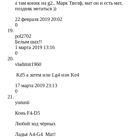
а там коник на g2.. Марк Твелф, мат он и есть мат,
поздняк метаться ))
22 февраля 2019 20:02
0
pol2702
Белым шах!!
1 марта 2019 13:16
0
vladimir1960
Kd5 а затем или Lg4 или Ke4
17 марта 2019 23:13
0
yunusii
Конь F4-D5
Любой ход чёрных
Ладья A4-G4 Мат!