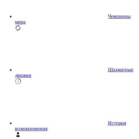
Чемпионы
мира
Шахматные
движки
История
возникновения