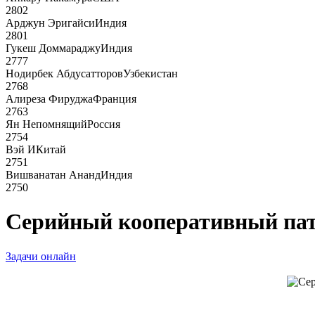
2802
Арджун Эригайси
Индия
2801
Гукеш Доммараджу
Индия
2777
Нодирбек Абдусатторов
Узбекистан
2768
Алиреза Фируджа
Франция
2763
Ян Непомнящий
Россия
2754
Вэй И
Китай
2751
Вишванатан Ананд
Индия
2750
Серийный кооперативный пат в
Задачи онлайн