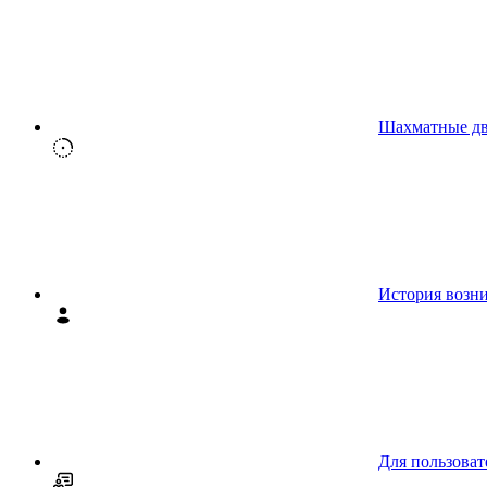
Шахматные д
История возн
Для пользоват