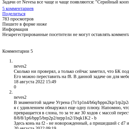
Задачи от Nevesa все чаще и чаще появляются: "Серийный кооп
5
комментариев
Поделиться
783 просмотров
Пишите в форме ниже
Информация
Незарегестрированные посетители не могут оставлять коммента
Комментарии
5
neves2
Сколько ни проверял, а только сейчас заметил, что БК по
Его можно переставить на f8. В данной задаче он для меб
18 августа 2022 15:49
0
neves2
В знаменитой задаче Угрена (7r/1p1n4/b6q/bppn2kp/1rp2p2
я с удивлением обнаружил еще одну плюху. Напомню, что
превращается в слона, то за те же 30 ходов с массой перес
8/8/8/1p6/bpp5/brp2p2/nrpp1n2/1bqk1K2 - b
Здесь конь на f2 - не новорожденный, а пришедший с d7
20 августа 2022 09:19