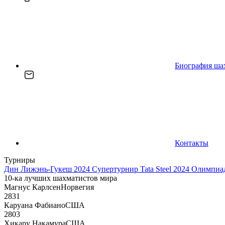
Биография ша
Контакты
Турниры
Дин Лижэнь-Гукеш 2024
Супертурнир Tata Steel 2024
Олимпиад
10-ка лучших шахматистов мира
Магнус Карлсен
Норвегия
2831
Каруана Фабиано
США
2803
Хикару Накамура
США