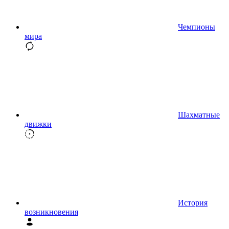
Чемпионы
мира
Шахматные
движки
История
возникновения