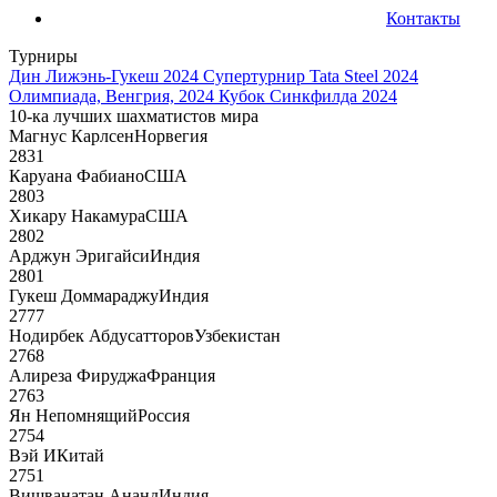
Контакты
Турниры
Дин Лижэнь-Гукеш 2024
Супертурнир Tata Steel 2024
Олимпиада, Венгрия, 2024
Кубок Синкфилда 2024
10-ка лучших шахматистов мира
Магнус Карлсен
Норвегия
2831
Каруана Фабиано
США
2803
Хикару Накамура
США
2802
Арджун Эригайси
Индия
2801
Гукеш Доммараджу
Индия
2777
Нодирбек Абдусатторов
Узбекистан
2768
Алиреза Фируджа
Франция
2763
Ян Непомнящий
Россия
2754
Вэй И
Китай
2751
Вишванатан Ананд
Индия