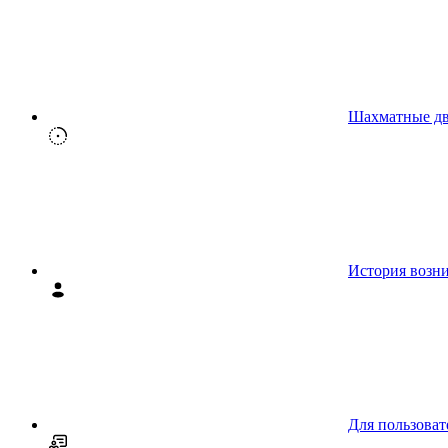
Шахматные д
История возн
Для пользоват