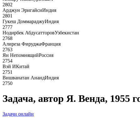
2802
Арджун Эригайси
Индия
2801
Гукеш Доммараджу
Индия
2777
Нодирбек Абдусатторов
Узбекистан
2768
Алиреза Фируджа
Франция
2763
Ян Непомнящий
Россия
2754
Вэй И
Китай
2751
Вишванатан Ананд
Индия
2750
Задача, автор Я. Венда, 1955 го
Задачи онлайн