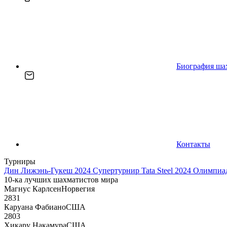
Биография ша
Контакты
Турниры
Дин Лижэнь-Гукеш 2024
Супертурнир Tata Steel 2024
Олимпиад
10-ка лучших шахматистов мира
Магнус Карлсен
Норвегия
2831
Каруана Фабиано
США
2803
Хикару Накамура
США