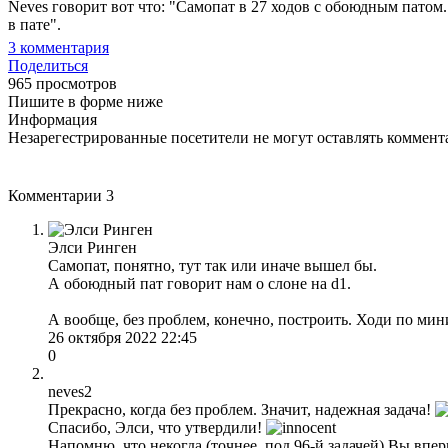
Neves говорит вот что: "Самопат в 27 ходов с обоюдным патом. 
в пате".
3
комментария
Поделиться
965 просмотров
Пишите в форме ниже
Информация
Незарегестрированные посетители не могут оставлять коммента
Комментарии
3
Элси Ринген
Самопат, понятно, тут так или иначе вышел бы.
А обоюдный пат говорит нам о слоне на d1.
А вообще, без проблем, конечно, построить. Ходи по мин
26 октября 2022 22:45
0
neves2
Прекрасно, когда без проблем. Значит, надежная задача!
Спасибо, Элси, что утвердили!
Напомню, что некогда (точнее, под 96-й задачей) Вы впе