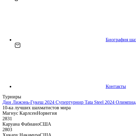
Биография ша
Контакты
Турниры
Дин Лижэнь-Гукеш 2024
Супертурнир Tata Steel 2024
Олимпиад
10-ка лучших шахматистов мира
Магнус Карлсен
Норвегия
2831
Каруана Фабиано
США
2803
Хикару Накамура
США