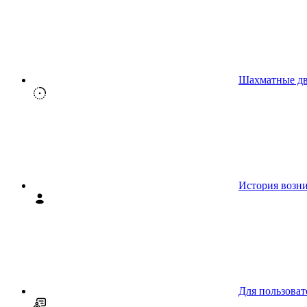
Шахматные д
История возн
Для пользоват