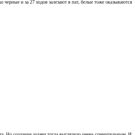
ко черные и за 27 ходов залезают в пат, белые тоже оказываются
та. Но создание задачи тогда выглядело очень сомнительным. И