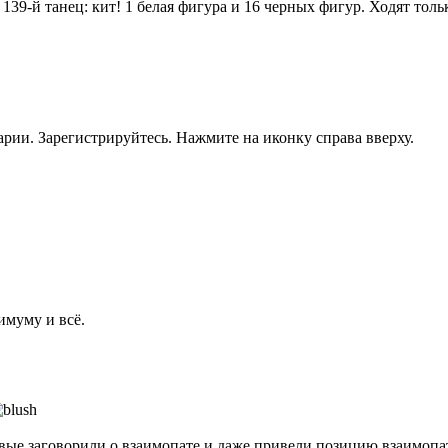
139-й танец: кит! 1 белая фигура и 16 черных фигур. Ходят толь
рии. Зарегистрируйтесь. Нажмите на иконку справа вверху.
имуму и всё.
рвые заговорили о взаимопате и даже привели позицию взаимопа