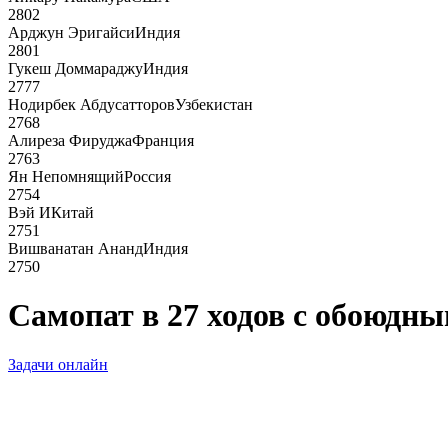
2802
Арджун Эригайси
Индия
2801
Гукеш Доммараджу
Индия
2777
Нодирбек Абдусатторов
Узбекистан
2768
Алиреза Фируджа
Франция
2763
Ян Непомнящий
Россия
2754
Вэй И
Китай
2751
Вишванатан Ананд
Индия
2750
Самопат в 27 ходов с обоюдным
Задачи онлайн