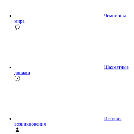
Чемпионы
мира
Шахматные
движки
История
возникновения