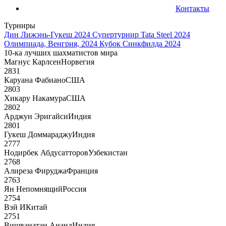
Контакты
Турниры
Дин Лижэнь-Гукеш 2024
Супертурнир Tata Steel 2024
Олимпиада, Венгрия, 2024
Кубок Синкфилда 2024
10-ка лучших шахматистов мира
Магнус Карлсен
Норвегия
2831
Каруана Фабиано
США
2803
Хикару Накамура
США
2802
Арджун Эригайси
Индия
2801
Гукеш Доммараджу
Индия
2777
Нодирбек Абдусатторов
Узбекистан
2768
Алиреза Фируджа
Франция
2763
Ян Непомнящий
Россия
2754
Вэй И
Китай
2751
Вишванатан Ананд
Индия