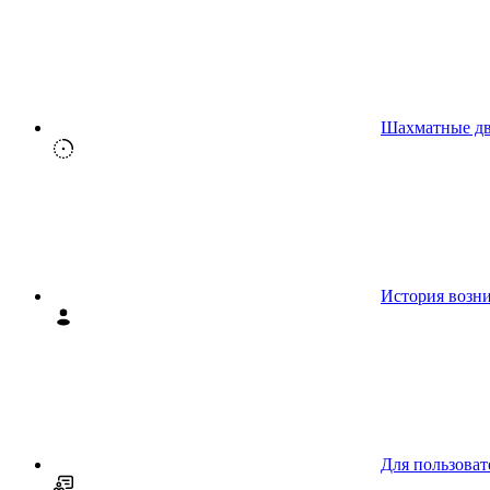
Шахматные д
История возн
Для пользоват