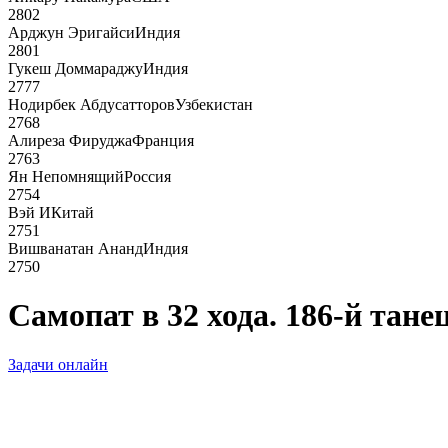
2802
Арджун Эригайси
Индия
2801
Гукеш Доммараджу
Индия
2777
Нодирбек Абдусатторов
Узбекистан
2768
Алиреза Фируджа
Франция
2763
Ян Непомнящий
Россия
2754
Вэй И
Китай
2751
Вишванатан Ананд
Индия
2750
Самопат в 32 хода. 186-й тане
Задачи онлайн