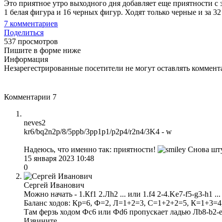
Это приятное утро выходного дня добавляет еще приятности с з
1 белая фигура и 16 черных фигур. Ходят только черные и за 32 
7
комментариев
Поделиться
537 просмотров
Пишите в форме ниже
Информация
Незарегестрированные посетители не могут оставлять коммента
Комментарии
7
neves2
kr6/bq2n2p/8/5ppb/3pp1p1/p2p4/r2n4/3K4 - w
Надеюсь, что именно так: приятности!
Снова шту
15 января 2023 10:48
0
Сергей Иванович
Можно начать - 1.Кf1 2.Лh2 ... или 1.f4 2-4.Ke7-f5-g3-h1 .
Баланс ходов: Кр=6, Ф=2, Л=1+2=3, С=1+2+2=5, К=1+3=4, 
Там ферзь ходом Фс6 или Фd6 пропускает ладью Лb8-b2-e2
Извините...