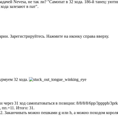
адачей Nevesa, не так ли? "Самопат в 32 хода. 186-й танец: уют
хода залезают в пат".
рии. Зарегистрируйтесь. Нажмите на иконку справа вверху.
рмуем 32 хода.
.. и через 31 ход самопатоваться в позиции: 8/8/8/8/6pp/3ppppb/3pr
пп.=11. Итого: 31.
. Заканчивать можно пешками g или h, а можно походом короля и