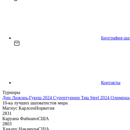
Биография ша
Контакты
Турниры
Дин Лижэнь-Гукеш 2024
Супертурнир Tata Steel 2024
Олимпиад
10-ка лучших шахматистов мира
Магнус Карлсен
Норвегия
2831
Каруана Фабиано
США
2803
Хикару Накамура
США