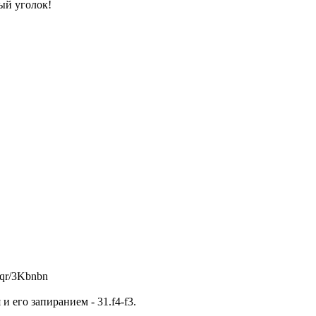
ный уголок!
kqr/3Kbnbn
 его запиранием - 31.f4-f3.