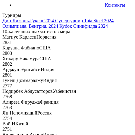
Контакты
Турниры
Дин Лижэнь-Гукеш 2024
Супертурнир Tata Steel 2024
Олимпиада, Венгрия, 2024
Кубок Синкфилда 2024
10-ка лучших шахматистов мира
Магнус Карлсен
Норвегия
2831
Каруана Фабиано
США
2803
Хикару Накамура
США
2802
Арджун Эригайси
Индия
2801
Гукеш Доммараджу
Индия
2777
Нодирбек Абдусатторов
Узбекистан
2768
Алиреза Фируджа
Франция
2763
Ян Непомнящий
Россия
2754
Вэй И
Китай
2751
Вишванатан Ананд
Индия