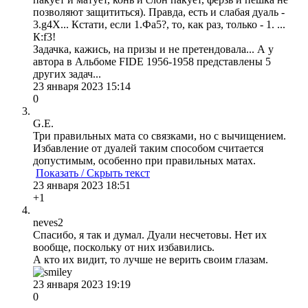
позволяют защититься). Правда, есть и слабая дуаль -
3.g4Х... Кстати, если 1.Фа5?, то, как раз, только - 1. ...
К:f3!
Задачка, кажись, на призы и не претендовала... А у
автора в Альбоме FIDE 1956-1958 представлены 5
других задач...
23 января 2023 15:14
0
G.E.
Три правильных мата со связками, но с вычищением.
Избавление от дуалей таким способом считается
допустимым, особенно при правильных матах.
Показать / Скрыть текст
23 января 2023 18:51
+1
neves2
Спасибо, я так и думал. Дуали несчетовы. Нет их
вообще, поскольку от них избавились.
А кто их видит, то лучше не верить своим глазам.
23 января 2023 19:19
0