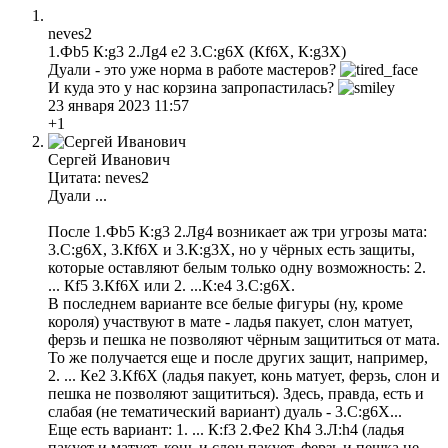
neves2
1.Фb5 К:g3 2.Лg4 e2 3.С:g6X (Кf6X, К:g3X)
Дуали - это уже норма в работе мастеров?
И куда это у нас корзина запропастилась?
23 января 2023 11:57
+1
Сергей Иванович
Цитата: neves2
Дуали ...
После 1.Фb5 К:g3 2.Лg4 возникает аж три угрозы мата:
3.С:g6X, 3.Кf6X и 3.К:g3X, но у чёрных есть защиты,
которые оставляют белым только одну возможность: 2.
... Кf5 3.Кf6Х или 2. ...К:e4 3.С:g6Х.
В последнем варианте все белые фигуры (ну, кроме
короля) участвуют в мате - ладья пакует, слон матует,
ферзь и пешка не позволяют чёрным защититься от мата.
То же получается еще и после других защит, например,
2. ... Кe2 3.Кf6Х (ладья пакует, конь матует, ферзь, слон и
пешка не позволяют защититься). Здесь, правда, есть и
слабая (не тематический вариант) дуаль - 3.С:g6Х...
Еще есть вариант: 1. ... К:f3 2.Фe2 Кh4 3.Л:h4 (ладья
пакует и матует, конь и слон пакует, ферзь и пешка не