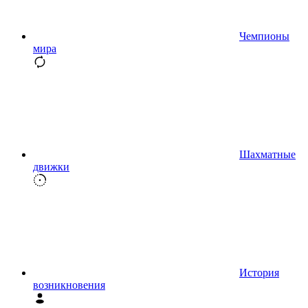
Чемпионы
мира
Шахматные
движки
История
возникновения