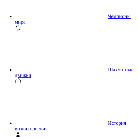
Чемпионы
мира
Шахматные
движки
История
возникновения