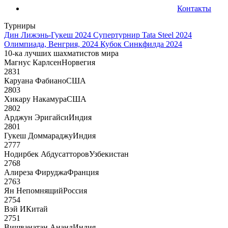
Контакты
Турниры
Дин Лижэнь-Гукеш 2024
Супертурнир Tata Steel 2024
Олимпиада, Венгрия, 2024
Кубок Синкфилда 2024
10-ка лучших шахматистов мира
Магнус Карлсен
Норвегия
2831
Каруана Фабиано
США
2803
Хикару Накамура
США
2802
Арджун Эригайси
Индия
2801
Гукеш Доммараджу
Индия
2777
Нодирбек Абдусатторов
Узбекистан
2768
Алиреза Фируджа
Франция
2763
Ян Непомнящий
Россия
2754
Вэй И
Китай
2751
Вишванатан Ананд
Индия