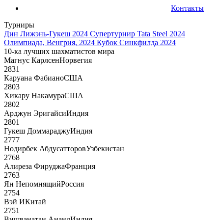
Контакты
Турниры
Дин Лижэнь-Гукеш 2024
Супертурнир Tata Steel 2024
Олимпиада, Венгрия, 2024
Кубок Синкфилда 2024
10-ка лучших шахматистов мира
Магнус Карлсен
Норвегия
2831
Каруана Фабиано
США
2803
Хикару Накамура
США
2802
Арджун Эригайси
Индия
2801
Гукеш Доммараджу
Индия
2777
Нодирбек Абдусатторов
Узбекистан
2768
Алиреза Фируджа
Франция
2763
Ян Непомнящий
Россия
2754
Вэй И
Китай
2751
Вишванатан Ананд
Индия