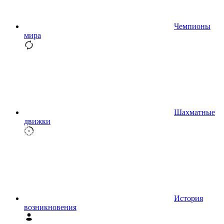
Чемпионы
мира
Шахматные
движки
История
возникновения