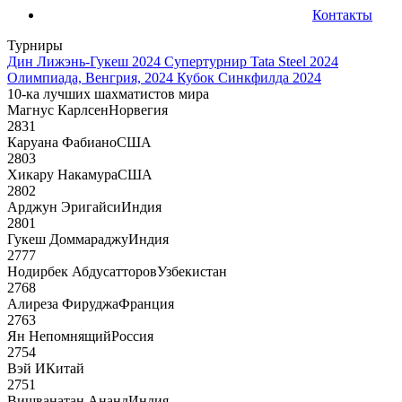
Контакты
Турниры
Дин Лижэнь-Гукеш 2024
Супертурнир Tata Steel 2024
Олимпиада, Венгрия, 2024
Кубок Синкфилда 2024
10-ка лучших шахматистов мира
Магнус Карлсен
Норвегия
2831
Каруана Фабиано
США
2803
Хикару Накамура
США
2802
Арджун Эригайси
Индия
2801
Гукеш Доммараджу
Индия
2777
Нодирбек Абдусатторов
Узбекистан
2768
Алиреза Фируджа
Франция
2763
Ян Непомнящий
Россия
2754
Вэй И
Китай
2751
Вишванатан Ананд
Индия