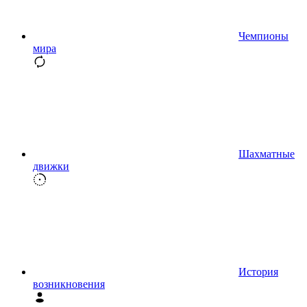
Чемпионы
мира
Шахматные
движки
История
возникновения