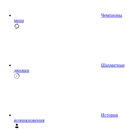
Чемпионы
мира
Шахматные
движки
История
возникновения