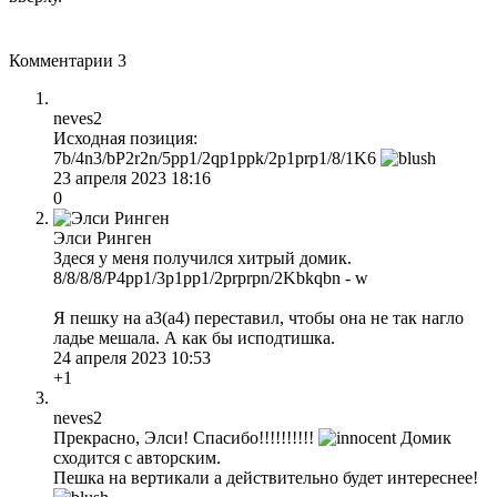
Комментарии
3
neves2
Исходная позиция:
7b/4n3/bP2r2n/5pp1/2qp1ppk/2p1prp1/8/1K6
23 апреля 2023 18:16
0
Элси Ринген
Здеся у меня получился хитрый домик.
8/8/8/8/P4pp1/3p1pp1/2prprpn/2Kbkqbn - w
Я пешку на а3(а4) переставил, чтобы она не так нагло
ладье мешала. А как бы исподтишка.
24 апреля 2023 10:53
+1
neves2
Прекрасно, Элси! Спасибо!!!!!!!!!!
Домик
сходится с авторским.
Пешка на вертикали a действительно будет интереснее!