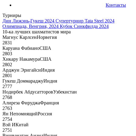
Контакты
Турниры
Дин Лижэнь-Гукеш 2024
Супертурнир Tata Steel 2024
Олимпиада, Венгрия, 2024
Кубок Синкфилда 2024
10-ка лучших шахматистов мира
Магнус Карлсен
Норвегия
2831
Каруана Фабиано
США
2803
Хикару Накамура
США
2802
Арджун Эригайси
Индия
2801
Гукеш Доммараджу
Индия
2777
Нодирбек Абдусатторов
Узбекистан
2768
Алиреза Фируджа
Франция
2763
Ян Непомнящий
Россия
2754
Вэй И
Китай
2751
Вишванатан Ананд
Индия