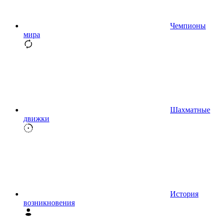
Чемпионы
мира
Шахматные
движки
История
возникновения