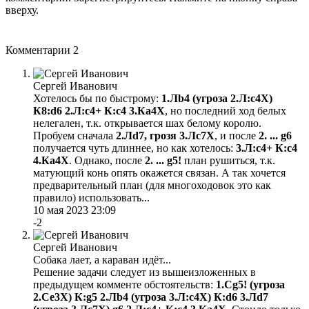
вверху.
Комментарии
2
Сергей Иванович
Хотелось бы по быстрому:
1.Лb4 (угроза 2.Л:c4Х)
К8:d6 2.Л:c4+ К:c4 3.Кa4Х
, но последний ход белых
нелегален, т.к. открывается шах белому королю.
Пробуем сначала
2.Лd7, грозя 3.Лс7Х
, и после
2. ... g6
получается чуть длиннее, но как хотелось:
3.Л:c4+ К:c4
4.Кa4Х
. Однако, после
2. ... g5!
план рушиться, т.к.
матующий конь опять окажется связан. А так хочется
предварительный план (для многоходовок это как
правило) использовать...
10 мая 2023 23:09
-2
Сергей Иванович
Собака лает, а караван идёт...
Решение задачи следует из вышеизложенных в
предыдущем комменте обстоятельств:
1.Сg5! (угроза
2.Се3Х) К:g5 2.Лb4 (угроза 3.Л:с4Х) К:d6 3.Лd7