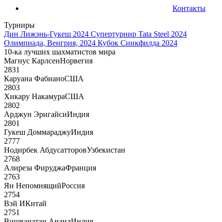
Контакты
Турниры
Дин Лижэнь-Гукеш 2024
Супертурнир Tata Steel 2024
Олимпиада, Венгрия, 2024
Кубок Синкфилда 2024
10-ка лучших шахматистов мира
Магнус Карлсен
Норвегия
2831
Каруана Фабиано
США
2803
Хикару Накамура
США
2802
Арджун Эригайси
Индия
2801
Гукеш Доммараджу
Индия
2777
Нодирбек Абдусатторов
Узбекистан
2768
Алиреза Фируджа
Франция
2763
Ян Непомнящий
Россия
2754
Вэй И
Китай
2751
Вишванатан Ананд
Индия