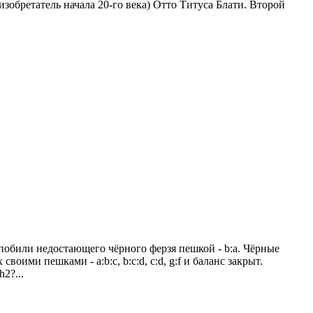
зобретатель начала 20-го века) Отто Титуса Блати. Второй
побили недостающего чёрного ферзя пешкой - b:a. Чёрные
оими пешками - a:b:c, b:c:d, c:d, g:f и баланс закрыт.
2?...