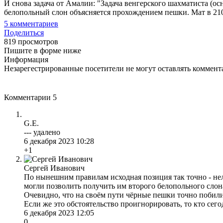
И снова задача от Амалии: "Задача венгерского шахматиста (о
белопольный слон объясняется прохождением пешки. Мат в 210
5
комментариев
Поделиться
819 просмотров
Пишите в форме ниже
Информация
Незарегестрированные посетители не могут оставлять коммента
Комментарии
5
G.E.
--- удалено
6 декабря 2023 10:28
+1
Сергей Иванович
По нынешним правилам исходная позиция так точно - нел
могли позволить получить им второго белопольного слона и
Очевидно, что на своём пути чёрные пешки точно побили б
Если же это обстоятельство проигнорировать, то кто сегод
6 декабря 2023 12:05
0