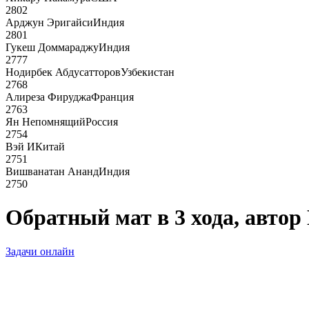
2802
Арджун Эригайси
Индия
2801
Гукеш Доммараджу
Индия
2777
Нодирбек Абдусатторов
Узбекистан
2768
Алиреза Фируджа
Франция
2763
Ян Непомнящий
Россия
2754
Вэй И
Китай
2751
Вишванатан Ананд
Индия
2750
Обратный мат в 3 хода, автор 
Задачи онлайн