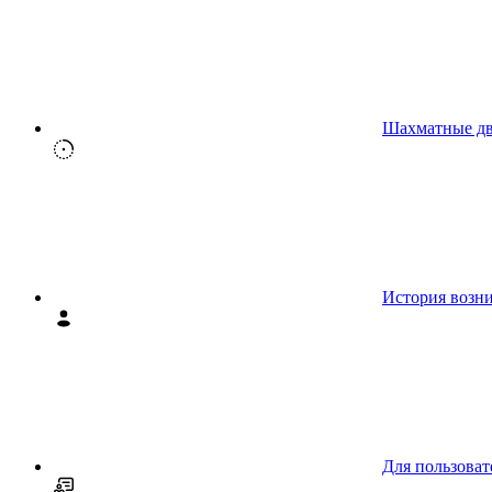
Шахматные д
История возн
Для пользоват