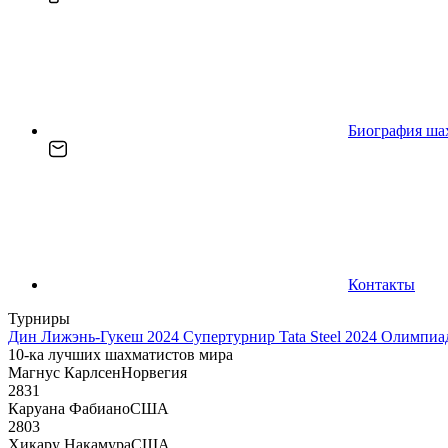
Биография ша
Контакты
Турниры
Дин Лижэнь-Гукеш 2024
Супертурнир Tata Steel 2024
Олимпиад
10-ка лучших шахматистов мира
Магнус Карлсен
Норвегия
2831
Каруана Фабиано
США
2803
Хикару Накамура
США