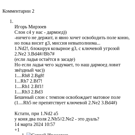
Комментарии
2
Игорь Мирзоев
Слон с4 у нас - дармоед))
-ничего не держит, и явно хочет освободить поле коню,
но пока висит g3, миссия невыполнима...
1.Nd2!, блокируя козырное g3, c ключевой угрозой
2.Ne2 3.Bd4#//Bb7#
(если ладья остаётся в засаде)
Но если ладья чего задумает, то наш дармоед ловит
звёздный час))
1....Rh8 2.Bg8!
1...Rh7 2.Bf7!
1....Rh1 2.Bf1!
1....Rh3 2.Bd3
Бешеный слон с темпом освобождает матовое поле
(1....Rh5 не препятствует ключевой 2.Ne2 3.Bd4#)
Кстати, при 1.Nd2 a5
у коня два поля 2.Nb5//2.Ne2 - это дуаль?
14 марта 2024 10:57
+1