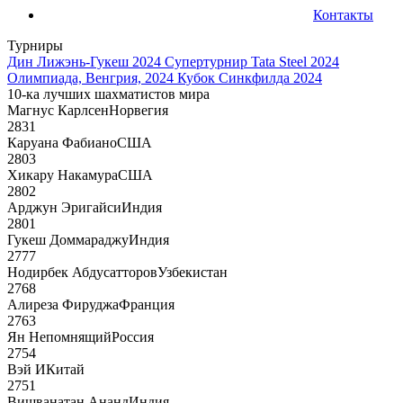
Контакты
Турниры
Дин Лижэнь-Гукеш 2024
Супертурнир Tata Steel 2024
Олимпиада, Венгрия, 2024
Кубок Синкфилда 2024
10-ка лучших шахматистов мира
Магнус Карлсен
Норвегия
2831
Каруана Фабиано
США
2803
Хикару Накамура
США
2802
Арджун Эригайси
Индия
2801
Гукеш Доммараджу
Индия
2777
Нодирбек Абдусатторов
Узбекистан
2768
Алиреза Фируджа
Франция
2763
Ян Непомнящий
Россия
2754
Вэй И
Китай
2751
Вишванатан Ананд
Индия