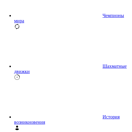
Чемпионы
мира
Шахматные
движки
История
возникновения