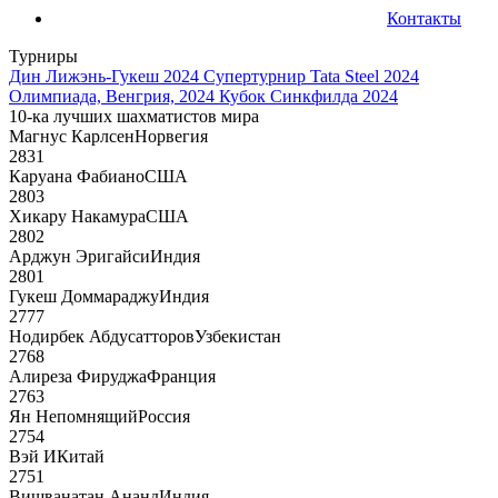
Контакты
Турниры
Дин Лижэнь-Гукеш 2024
Супертурнир Tata Steel 2024
Олимпиада, Венгрия, 2024
Кубок Синкфилда 2024
10-ка лучших шахматистов мира
Магнус Карлсен
Норвегия
2831
Каруана Фабиано
США
2803
Хикару Накамура
США
2802
Арджун Эригайси
Индия
2801
Гукеш Доммараджу
Индия
2777
Нодирбек Абдусатторов
Узбекистан
2768
Алиреза Фируджа
Франция
2763
Ян Непомнящий
Россия
2754
Вэй И
Китай
2751
Вишванатан Ананд
Индия