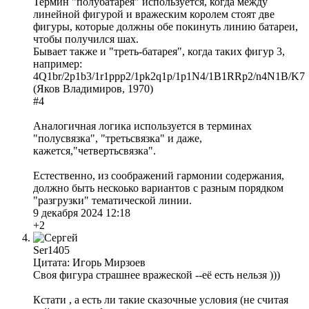
Термин "полубатарея" используется, когда между
линейной фигурой и вражеским королем стоят две
фигуры, которые должны обе покинуть линию батареи,
чтобы получился шах.
Бывает также и "треть-батарея", когда таких фигур 3,
например:
4Q1br/2p1b3/1r1ppp2/1pk2q1p/1p1N4/1B1RRp2/n4N1B/K7
(Яков Владимиров, 1970)
#4
Аналогичная логика используется в терминах
"полусвязка", "третьсвязка" и даже,
кажется,"четвертьсвязка".
Естественно, из соображений гармонии содержания,
должно быть нескоько вариантов с разным порядком
"разгрузки" тематической линии.
9 декабря 2024 12:18
+2
Ser1405
Цитата: Игорь Мирзоев
Своя фигура страшнее вражеской --её есть нельзя )))
Кстати , а есть ли такие сказочные условия (не считая