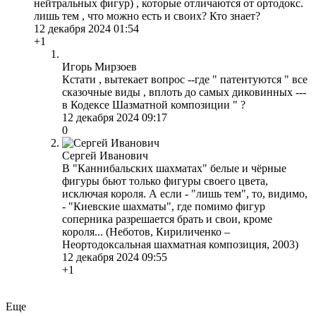
нейтральных фигур) , которые отличаются от ортодокс.
лишь тем , что можно есть и своих? Кто знает?
12 декабря 2024 01:54
+1
Игорь Мирзоев
Кстати , вытекает вопрос --где " патентуются " все
сказочные виды , вплоть до самых диковинных ---
в Кодексе Шазматной композиции " ?
12 декабря 2024 09:17
0
Сергей Иванович
В "Каннибальских шахматах" белые и чёрные
фигуры бьют только фигуры своего цвета,
исключая короля. А если - "лишь тем", то, видимо,
- "Киевские шахматы", где помимо фигур
соперника разрешается брать и свои, кроме
короля... (Неботов, Кириличенко –
Неортодоксальная шахматная композиция, 2003)
12 декабря 2024 09:55
+1
Еще