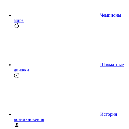
Чемпионы
мира
Шахматные
движки
История
возникновения