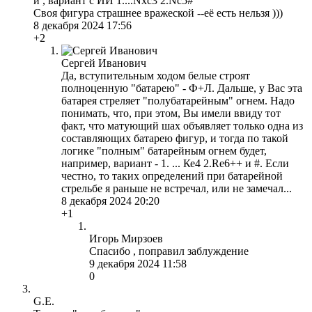
и , вариант с ИИ 1....Nxc3 2.Nc5#
Своя фигура страшнее вражеской --её есть нельзя )))
8 декабря 2024 17:56
+2
Сергей Иванович
Да, вступительным ходом белые строят
полноценную "батарею" - Ф+Л. Дальше, у Вас эта
батарея стреляет "полубатарейным" огнем. Надо
понимать, что, при этом, Вы имели ввиду тот
факт, что матующий шах объявляет только одна из
составляющих батарею фигур, и тогда по такой
логике "полным" батарейным огнем будет,
например, вариант - 1. ... Ке4 2.Rе6++ и #. Если
честно, то таких определений при батарейной
стрельбе я раньше не встречал, или не замечал...
8 декабря 2024 20:20
+1
Игорь Мирзоев
Спасибо , поправил заблуждение
9 декабря 2024 11:58
0
G.E.