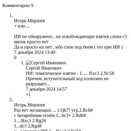
Комментарии
9
Игорь Мирзоев
+ изи ...
ИИ не обнаружено , на освобождающие взятия слона c3
матов просто нет
Да и просто их нет , ибо слон под боем ( это при ИИ )
7 декабря 2024 13:40
0
Сергей Иванович
ИИ: тематическое взятие - 1. ... Nхc3 2.Nc5#.
Причем, вступительный ход иллюзию не
разрушает...
7 декабря 2024 14:57
+1
Игорь Мирзоев
Раз нет желающих ... 1.Qh7! угр.2.Rc6#
с батарейным огнём 1...bс3+ 2.Rd6#
1....Bxc3 2.Rg2#
1...dc3 2,Rg4#