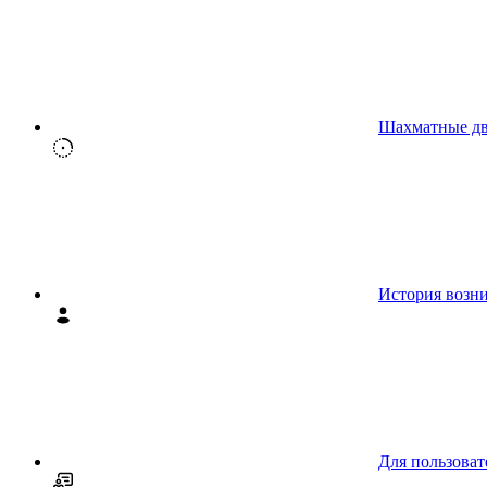
Шахматные д
История возн
Для пользоват