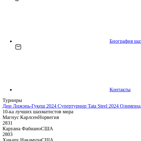
Биография ша
Контакты
Турниры
Дин Лижэнь-Гукеш 2024
Супертурнир Tata Steel 2024
Олимпиад
10-ка лучших шахматистов мира
Магнус Карлсен
Норвегия
2831
Каруана Фабиано
США
2803
Хикару Накамура
США