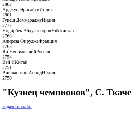
2802
Арджун Эригайси
Индия
2801
Гукеш Доммараджу
Индия
2777
Нодирбек Абдусатторов
Узбекистан
2768
Алиреза Фируджа
Франция
2763
Ян Непомнящий
Россия
2754
Вэй И
Китай
2751
Вишванатан Ананд
Индия
2750
"Кузнец чемпионов", С. Ткач
Задачи онлайн