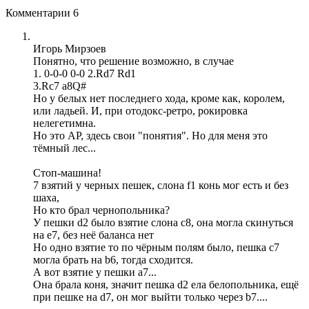
Комментарии
6
Игорь Мирзоев
Понятно, что решение возможно, в случае
1. 0-0-0 0-0 2.Rd7 Rd1
3.Rc7 а8Q#
Но у белых нет последнего хода, кроме как, королем,
или ладьей. И, при отодокс-ретро, рокировка
нелегетимна.
Но это АP, здесь свои "понятия". Но для меня это
тёмный лес...
Стоп-машина!
7 взятий у черных пешек, слона f1 конь мог есть и без
шаха,
Но кто брал чернопольника?
У пешки d2 было взятие cлона с8, она могла скинуться
на е7, без неё баланса нет
Но одно взятие то по чёрным полям было, пешка c7
могла брать на b6, тогда сходится.
А вот взятие у пешки a7...
Она брала коня, значит пешка d2 eла белопольника, ещё
при пешке на d7, он мог выйти только через b7....