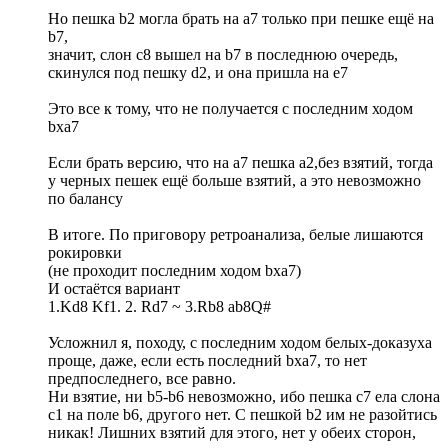
Но пешка b2 могла брать на a7 только при пешке ещё на
b7,
значит, слон с8 вышел на b7 в последнюю очередь,
скинулся под пешку d2, и она пришла на е7
Это все к тому, что не получается с последним ходом
bxa7
Если брать версию, что на а7 пешка а2,без взятий, тогда
у черных пешек ещё больше взятий, а это невозможно
по балансу
В итоге. По приговору ретроанализа, белые лишаются
рокировки
(не проходит последним ходом bxa7)
И остаётся вариант
1.Kd8 Kf1. 2. Rd7 ~ 3.Rb8 ab8Q#
Усложнил я, походу, с последним ходом белых-доказуха
проще, даже, если есть последний bxa7, то нет
предпоследнего, все равно.
Ни взятие, ни b5-b6 невозможно, ибо пешка c7 ела слона
с1 на поле b6, другого нет. С пешкой b2 им не разойтись
никак! Лишних взятий для этого, нет у обеих сторон,