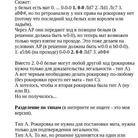
Сюжет:
у белых есть мат 0. ... 0-0-0
1. 0-0
Лd7 2. Лd1 Лс7 3.
а8Ф#, но по ретроанализу у них права на рокировку нет
(потому что последний ход белых или королем или
ладьём).
Через АР они передают ход в позиции белым (в
решении должна быть w0-0), но теперь мат возможен
только через взятие на проходе. Это тоже делаем на
условиях AP (в решении должны быть w0-0 и b0-0-0).
1. a5:b6 (на проходе) 0-0-0
2. 0-0
Лd7 3. а8Ф#
Вместо 2. 0-0 белые могут любой другой ход (рокировка
нужна только для доказательства легальности - тип А).
А вот черным необходимо делать рокировку по-любому
(без рокировки просто нет мата - тип С).
А хотелось, чтобы и вторая рокировка была тип А (ну
или В).
Но не получилось...
Разделение по типам
(в интернете не ищите - это моя
версия).
Тип А. Рокировка не нужна для постановки мата, нужна
только для подтверждения легальности.
Тип АА. То же, но решение удлиняется на один или