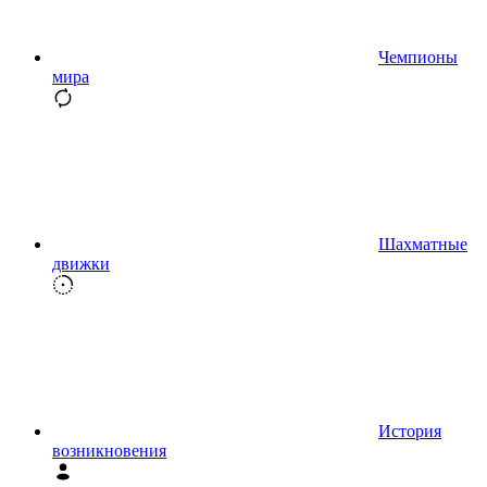
Чемпионы
мира
Шахматные
движки
История
возникновения