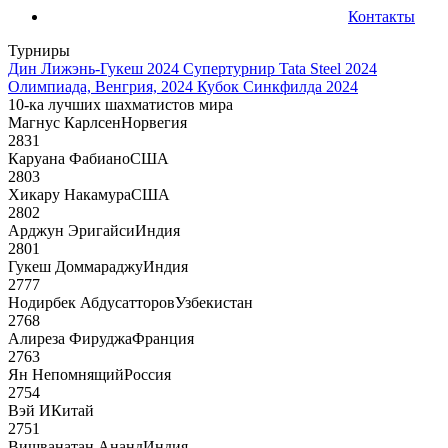
Контакты
Турниры
Дин Лижэнь-Гукеш 2024
Супертурнир Tata Steel 2024
Олимпиада, Венгрия, 2024
Кубок Синкфилда 2024
10-ка лучших шахматистов мира
Магнус Карлсен
Норвегия
2831
Каруана Фабиано
США
2803
Хикару Накамура
США
2802
Арджун Эригайси
Индия
2801
Гукеш Доммараджу
Индия
2777
Нодирбек Абдусатторов
Узбекистан
2768
Алиреза Фируджа
Франция
2763
Ян Непомнящий
Россия
2754
Вэй И
Китай
2751
Вишванатан Ананд
Индия