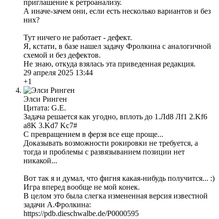
приглашение к ретроанализу.
А иначе-зачем они, если есть несколько вариантов и без
них?
Тут ничего не работает - дефект.
Я, кстати, в базе нашел задачу Фролкина с аналогичной
схемой и без дефектов.
Не знаю, откуда взялась эта приведенная редакция.
29 апреля 2025 13:44
+1
Элси Ринген
Цитата: G.E.
Задача решается как угодно, вплоть до 1.Лd8 Лf1 2.Kf6
a8K 3.Kd7 Kc7#
С превращением в ферзя все еще проще...
Доказывать возможности рокировки не требуется, а
тогда и проблемы с развязыванием позиции нет
никакой...
Вот так я и думал, что фигня какая-нибудь получится... :)
Игра вперед вообще не мой конек.
В целом это была слегка измененная версия известной
задачи А.Фролкина:
https://pdb.dieschwalbe.de/P0000595