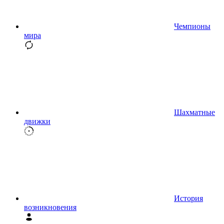
Чемпионы
мира
Шахматные
движки
История
возникновения