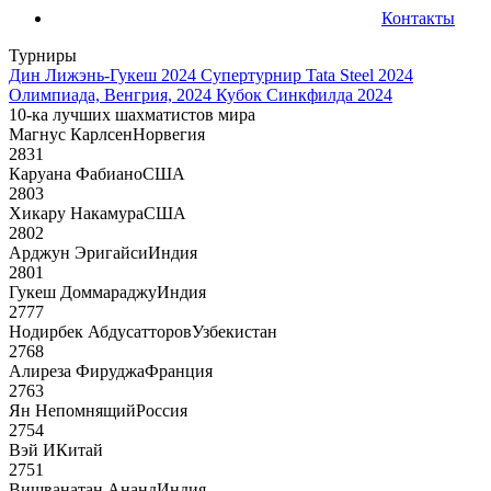
Контакты
Турниры
Дин Лижэнь-Гукеш 2024
Супертурнир Tata Steel 2024
Олимпиада, Венгрия, 2024
Кубок Синкфилда 2024
10-ка лучших шахматистов мира
Магнус Карлсен
Норвегия
2831
Каруана Фабиано
США
2803
Хикару Накамура
США
2802
Арджун Эригайси
Индия
2801
Гукеш Доммараджу
Индия
2777
Нодирбек Абдусатторов
Узбекистан
2768
Алиреза Фируджа
Франция
2763
Ян Непомнящий
Россия
2754
Вэй И
Китай
2751
Вишванатан Ананд
Индия