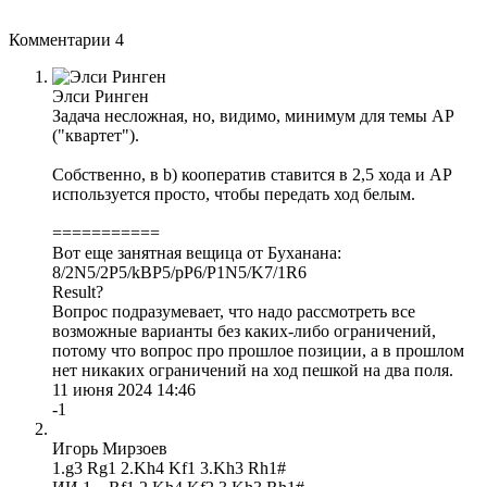
Комментарии
4
Элси Ринген
Задача несложная, но, видимо, минимум для темы АР
("квартет").
Собственно, в b) кооператив ставится в 2,5 хода и АР
используется просто, чтобы передать ход белым.
===========
Вот еще занятная вещица от Буханана:
8/2N5/2P5/kBP5/pP6/P1N5/K7/1R6
Result?
Вопрос подразумевает, что надо рассмотреть все
возможные варианты без каких-либо ограничений,
потому что вопрос про прошлое позиции, а в прошлом
нет никаких ограничений на ход пешкой на два поля.
11 июня 2024 14:46
-1
Игорь Мирзоев
1.g3 Rg1 2.Kh4 Kf1 3.Kh3 Rh1#