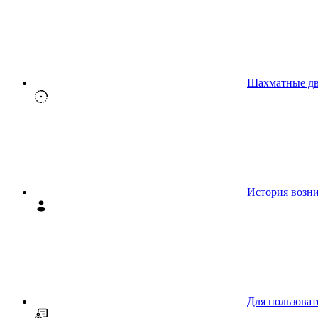
Шахматные д
История возн
Для пользоват