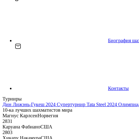
Биография ша
Контакты
Турниры
Дин Лижэнь-Гукеш 2024
Супертурнир Tata Steel 2024
Олимпиад
10-ка лучших шахматистов мира
Магнус Карлсен
Норвегия
2831
Каруана Фабиано
США
2803
Хикару Накамура
США