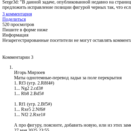
Serge3d: "В данной задаче, опубликованной недавно на страниц
предложить исправление позиции фигурой черных так, что если 
3
комментария
Поделиться
520 просмотров
Пишите в форме ниже
Информация
Незарегестрированные посетители не могут оставлять коммента
Комментарии
3
Игорь Мирзоев
Маты однотемные-перевод ладьи за поле перекрытия
1. Rf3 (угр. 2.R8f4#)
1... Ng2 2.cd3#
1... Rb8 2.Bd5#
1. Rf1 (угр. 2.Bf5#)
1... Rxe5 2.Nf6#
1... Nf2 2.Rxe1#
А про фигуру, поясните, добавить новую, или из этих зам
27 мая 2025 23:55