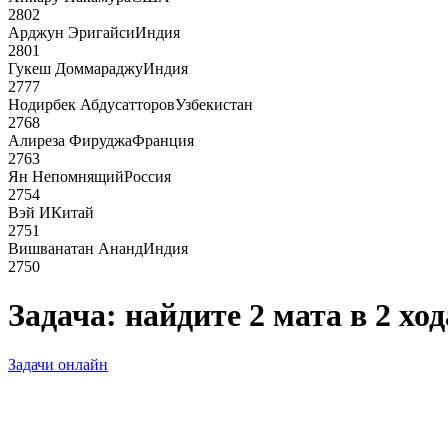
2802
Арджун Эригайси
Индия
2801
Гукеш Доммараджу
Индия
2777
Нодирбек Абдусатторов
Узбекистан
2768
Алиреза Фируджа
Франция
2763
Ян Непомнящий
Россия
2754
Вэй И
Китай
2751
Вишванатан Ананд
Индия
2750
Задача: найдите 2 мата в 2 ход
Задачи онлайн