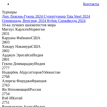
Контакты
Турниры
Дин Лижэнь-Гукеш 2024
Супертурнир Tata Steel 2024
Олимпиада, Венгрия, 2024
Кубок Синкфилда 2024
10-ка лучших шахматистов мира
Магнус Карлсен
Норвегия
2831
Каруана Фабиано
США
2803
Хикару Накамура
США
2802
Арджун Эригайси
Индия
2801
Гукеш Доммараджу
Индия
2777
Нодирбек Абдусатторов
Узбекистан
2768
Алиреза Фируджа
Франция
2763
Ян Непомнящий
Россия
2754
Вэй И
Китай
2751
Вишванатан Ананд
Индия