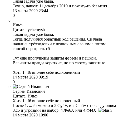
Такая задача уже была.
Точно, нашел: 11 декабря 2019 и почему-то без меня...
13 марта 2020 23:44
0
Ильф
Цитата: ychernysh
Такая задача уже была.
Тогда получился обратный ход решения. Сначала
нашлись трёхходовки с челночным слоном а потом
способ перекрыть с5
Тут ещё пропущены защиты ферзем и пешкой.
Варианты правда короткие, но по своему занятные
Хотя 1...f6 вполне себе полноценный
14 марта 2020 09:19
0
Сергей Иванович
Цитата: Ильф
Хотя 1...f6 вполне себе полноценный
После 1. ... f6 можно и 2.Сg5+, и 2.C:h5+ с последующим
3.с5 и угрозами на выбор: 4.Фе6X или 4.Фf4Х.
14 марта 2020 10:00