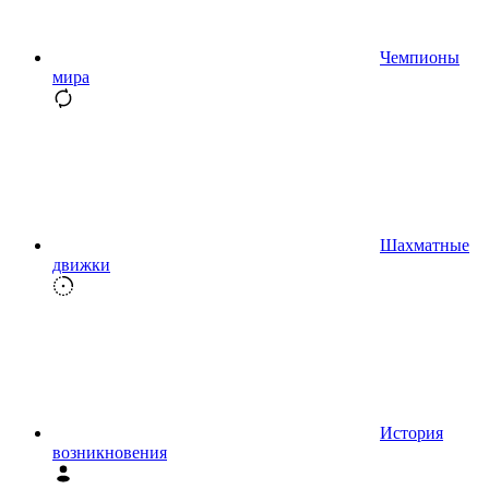
Чемпионы
мира
Шахматные
движки
История
возникновения