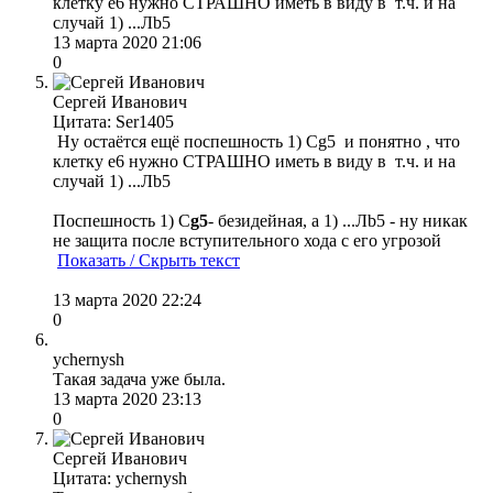
клетку е6 нужно СТРАШНО иметь в виду в т.ч. и на
случай 1) ...Лb5
13 марта 2020 21:06
0
Сергей Иванович
Цитата: Ser1405
Ну остаётся ещё поспешность 1) Сg5 и понятно , что
клетку е6 нужно СТРАШНО иметь в виду в т.ч. и на
случай 1) ...Лb5
Поспешность 1) С
g5
- безидейная, а 1) ...Лb5 - ну никак
не защита после вступительного хода с его угрозой
Показать / Скрыть текст
13 марта 2020 22:24
0
ychernysh
Такая задача уже была.
13 марта 2020 23:13
0
Сергей Иванович
Цитата: ychernysh