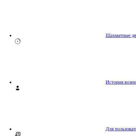
Шахматные д
История возн
Для пользоват