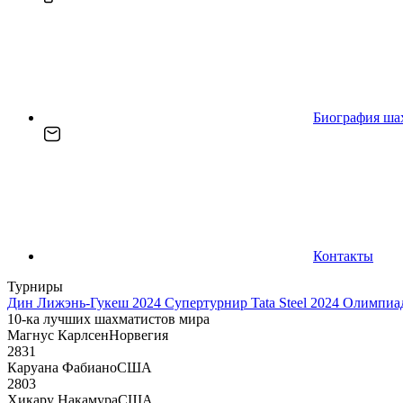
Биография ша
Контакты
Турниры
Дин Лижэнь-Гукеш 2024
Супертурнир Tata Steel 2024
Олимпиад
10-ка лучших шахматистов мира
Магнус Карлсен
Норвегия
2831
Каруана Фабиано
США
2803
Хикару Накамура
США