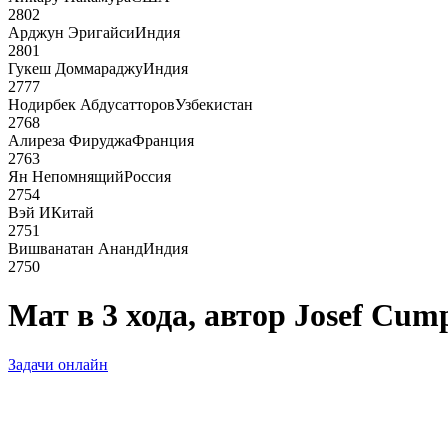
2802
Арджун Эригайси
Индия
2801
Гукеш Доммараджу
Индия
2777
Нодирбек Абдусатторов
Узбекистан
2768
Алиреза Фируджа
Франция
2763
Ян Непомнящий
Россия
2754
Вэй И
Китай
2751
Вишванатан Ананд
Индия
2750
Мат в 3 хода, автор Josef Cum
Задачи онлайн