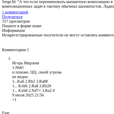
Serge3d: "А что если переименовать шахматную композицию в р
композиционных задач в тактику обычных шахматистов. Ладно шу
1
комментарий
Поделиться
557 просмотров
Пишите в форме ниже
Информация
Незарегестрированные посетители не могут оставлять коммента
Комментарии
1
Игорь Мирзоев
1.Nb6!
и похоже, ЦЦ, своей угрозы
не видно
1...Ka6 2.Rb2 3.Ra8#
1... Kxb6 2.Ra8 3.Rb2#
1... Kxb8 2.Nd7+ 3.Ra2 #
9 июля 2025 21:56
+1
Еще