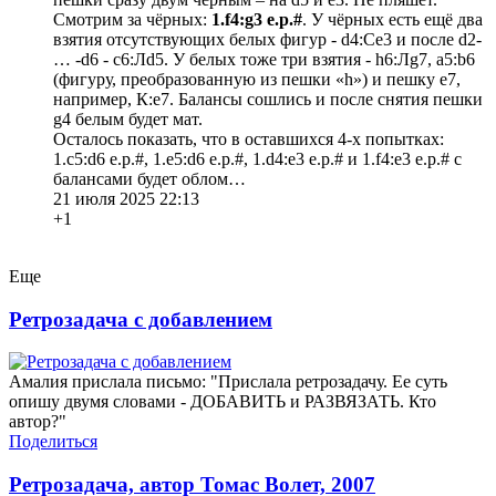
Смотрим за чёрных:
1.f4:g3 e.p.#
. У чёрных есть ещё два
взятия отсутствующих белых фигур - d4:Сe3 и после d2-
… -d6 - c6:Лd5. У белых тоже три взятия - h6:Лg7, a5:b6
(фигуру, преобразованную из пешки «h») и пешку е7,
например, К:е7. Балансы сошлись и после снятия пешки
g4 белым будет мат.
Осталось показать, что в оставшихся 4-х попытках:
1.c5:d6 e.p.#, 1.e5:d6 e.p.#, 1.d4:e3 e.p.# и 1.f4:e3 e.p.# с
балансами будет облом…
21 июля 2025 22:13
+1
Еще
Ретрозадача с добавлением
Амалия прислала письмо: "Прислала ретрозадачу. Ее суть
опишу двумя словами - ДОБАВИТЬ и РАЗВЯЗАТЬ. Кто
автор?"
Поделиться
Ретрозадача, автор Томас Волет, 2007