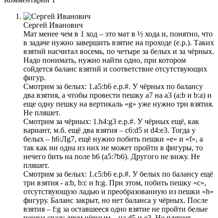
Сергей Иванович
Мат менее чем в 1 ход – это мат в ½ хода и, понятно, что
в задаче нужно завершить взятие на проходе (e.p.). Таких
взятий насчитал восемь, по четыре за белых и за чёрных.
Надо понимать, нужно найти одно, при котором
сойдется баланс взятий и соответствие отсутствующих
фигур.
Смотрим за белых: 1.a5:b6 e.p.#. У чёрных по балансу
два взятия, а чтобы провести пешку а7 на а3 (a:b и b:а) и
еще одну пешку на вертикаль «g» уже нужно три взятия.
Не пляшет.
Смотрим за чёрных: 1.h4:g3 e.p.#. У чёрных ещё, как
вариант, м.б. ещё два взятия – с6:d5 и d4:e3. Тогда у
белых – h6:Лg7, ещё нужно побить пешки «е» и «f», а
так как ни одна из них не может пройти в фигуры, то
нечего бить на поле b6 (a5:?b6). Другого не вижу. Не
пляшет.
Смотрим за белых: 1.с5:b6 e.p.#. У белых по балансу ещё
три взятия - a:b, b:с и h:g. При этом, побить пешку «с»,
отсутствующую ладью и преобразованную из пешки «h»
фигуру. Баланс закрыт, но нет баланса у чёрных. После
взятия – f:g за оставшееся одно взятие не пройти белые
пешки сразу двум чёрным – на d5 и e3. Не пляшет.