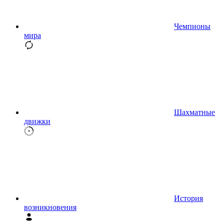
Чемпионы
мира
Шахматные
движки
История
возникновения