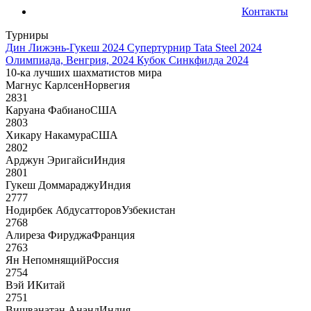
Контакты
Турниры
Дин Лижэнь-Гукеш 2024
Супертурнир Tata Steel 2024
Олимпиада, Венгрия, 2024
Кубок Синкфилда 2024
10-ка лучших шахматистов мира
Магнус Карлсен
Норвегия
2831
Каруана Фабиано
США
2803
Хикару Накамура
США
2802
Арджун Эригайси
Индия
2801
Гукеш Доммараджу
Индия
2777
Нодирбек Абдусатторов
Узбекистан
2768
Алиреза Фируджа
Франция
2763
Ян Непомнящий
Россия
2754
Вэй И
Китай
2751
Вишванатан Ананд
Индия