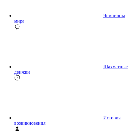
Чемпионы
мира
Шахматные
движки
История
возникновения