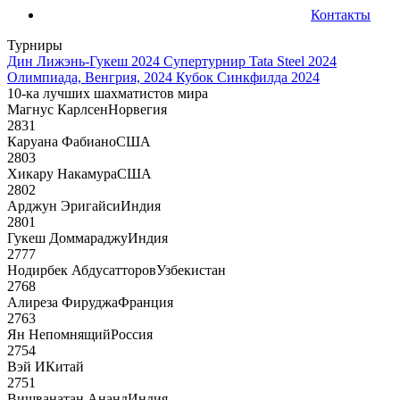
Контакты
Турниры
Дин Лижэнь-Гукеш 2024
Супертурнир Tata Steel 2024
Олимпиада, Венгрия, 2024
Кубок Синкфилда 2024
10-ка лучших шахматистов мира
Магнус Карлсен
Норвегия
2831
Каруана Фабиано
США
2803
Хикару Накамура
США
2802
Арджун Эригайси
Индия
2801
Гукеш Доммараджу
Индия
2777
Нодирбек Абдусатторов
Узбекистан
2768
Алиреза Фируджа
Франция
2763
Ян Непомнящий
Россия
2754
Вэй И
Китай
2751
Вишванатан Ананд
Индия