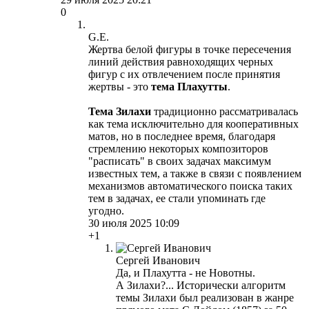
0
G.E.
Жертва белой фигуры в точке пересечения
линий действия равноходящих черных
фигур с их отвлечением после принятия
жертвы - это
тема Плахутты
.
Тема Зилахи
традиционно рассматривалась
как тема исключительно для кооперативных
матов, но в последнее время, благодаря
стремлению некоторых композиторов
"расписать" в своих задачах максимум
известных тем, а также в связи с появлением
механизмов автоматического поиска таких
тем в задачах, ее стали упоминать где
угодно.
30 июля 2025 10:09
+1
Сергей Иванович
Да, и Плахутта - не Новотны.
А Зилахи?... Исторически алгоритм
темы Зилахи был реализован в жанре