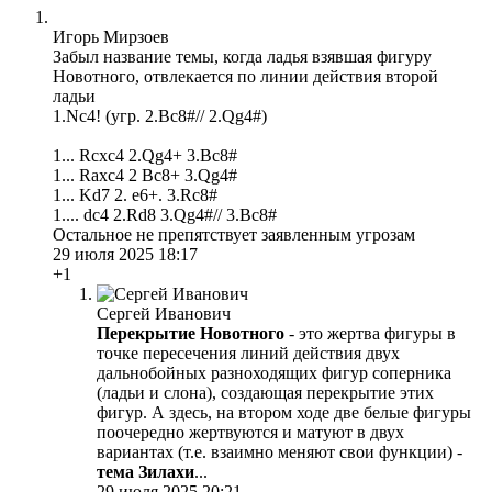
Игорь Мирзоев
Забыл название темы, когда ладья взявшая фигуру
Новотного, отвлекается по линии действия второй
ладьи
1.Nc4! (угр. 2.Bc8#// 2.Qg4#)
1... Rcxc4 2.Qg4+ 3.Bc8#
1... Raxc4 2 Bc8+ 3.Qg4#
1... Kd7 2. e6+. 3.Rc8#
1.... dc4 2.Rd8 3.Qg4#// 3.Bc8#
Остальное не препятствует заявленным угрозам
29 июля 2025 18:17
+1
Сергей Иванович
Перекрытие Новотного
- это жертва фигуры в
точке пересечения линий действия двух
дальнобойных разноходящих фигур соперника
(ладьи и слона), создающая перекрытие этих
фигур. А здесь, на втором ходе две белые фигуры
поочередно жертвуются и матуют в двух
вариантах (т.е. взаимно меняют свои функции) -
тема Зилахи
...
29 июля 2025 20:21