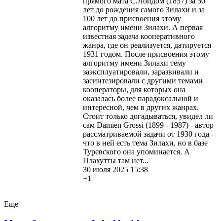
прямого мата С.Лойдом (1857) за 50
лет до рождения самого Зилахи и за
100 лет до присвоения этому
алгоритму имени Зилахи. А первая
известная задача кооперативного
жанра, где он реализуется, датируется
1931 годом. После присвоения этому
алгоритму имени Зилахи тему
заэксплуатировали, заразвивали и
засинтезировали с другими темами
кооператоры, для которых она
оказалась более парадоксальной и
интересной, чем в других жанрах.
Стоит только догадываться, увидел ли
сам Damien Grossi (1899 - 1987) - автор
рассматриваемой задачи от 1930 года -
что в ней есть тема Зилахи, но в базе
Туревского она упоминается. А
Плахутты там нет...
30 июля 2025 15:38
+1
Еще