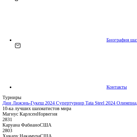
Биография ша
Контакты
Турниры
Дин Лижэнь-Гукеш 2024
Супертурнир Tata Steel 2024
Олимпиад
10-ка лучших шахматистов мира
Магнус Карлсен
Норвегия
2831
Каруана Фабиано
США
2803
Хикару Накамура
США