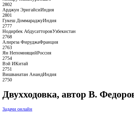
2802
Арджун Эригайси
Индия
2801
Гукеш Доммараджу
Индия
2777
Нодирбек Абдусатторов
Узбекистан
2768
Алиреза Фируджа
Франция
2763
Ян Непомнящий
Россия
2754
Вэй И
Китай
2751
Вишванатан Ананд
Индия
2750
Двухходовка, автор В. Федоров
Задачи онлайн