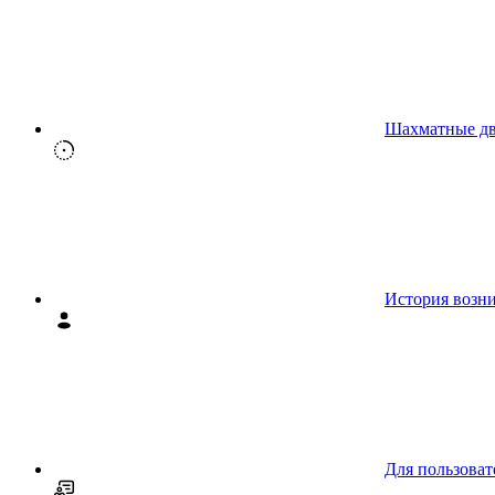
Шахматные д
История возн
Для пользоват