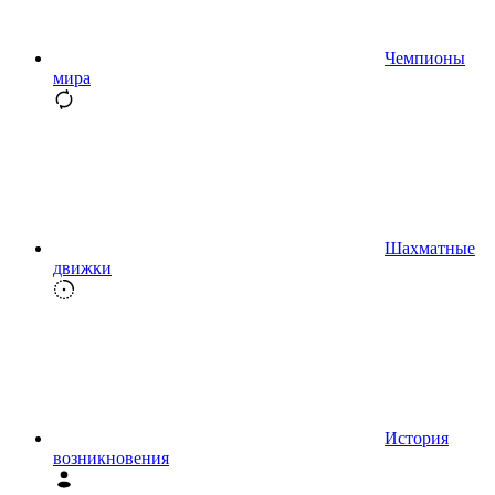
Чемпионы
мира
Шахматные
движки
История
возникновения