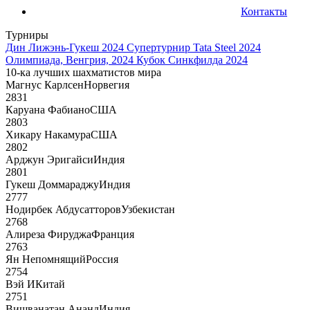
Контакты
Турниры
Дин Лижэнь-Гукеш 2024
Супертурнир Tata Steel 2024
Олимпиада, Венгрия, 2024
Кубок Синкфилда 2024
10-ка лучших шахматистов мира
Магнус Карлсен
Норвегия
2831
Каруана Фабиано
США
2803
Хикару Накамура
США
2802
Арджун Эригайси
Индия
2801
Гукеш Доммараджу
Индия
2777
Нодирбек Абдусатторов
Узбекистан
2768
Алиреза Фируджа
Франция
2763
Ян Непомнящий
Россия
2754
Вэй И
Китай
2751
Вишванатан Ананд
Индия